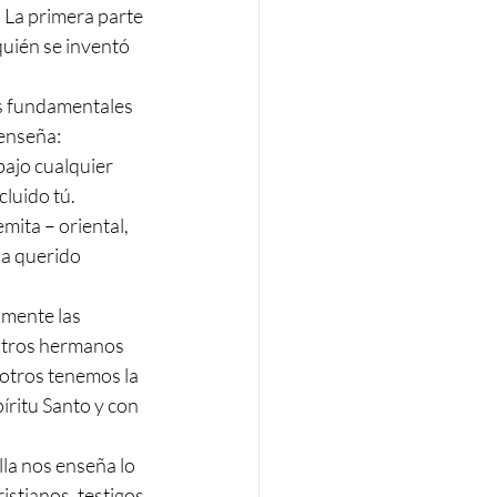
: La primera parte 
uién se inventó 
os fundamentales 
enseña:
bajo cualquier 
luido tú.
mita – oriental, 
ha querido 
elmente las 
estros hermanos 
osotros tenemos la 
íritu Santo y con 
a nos enseña lo 
istianos, testigos 