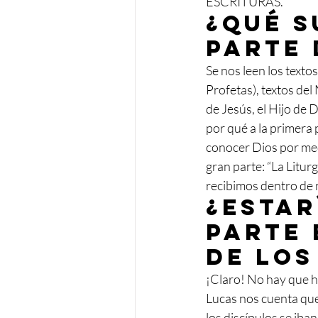
ESCRITURAS.
¿Qué 
parte 
Se nos leen los textos
Profetas), textos del
de Jesús, el Hijo d
por qué a la primera 
conocer Dios por med
gran parte: “La Litur
recibimos dentro de 
¿Estar
parte 
de los
¡Claro! No hay que ha
Lucas nos cuenta que 
los discípulos se ib