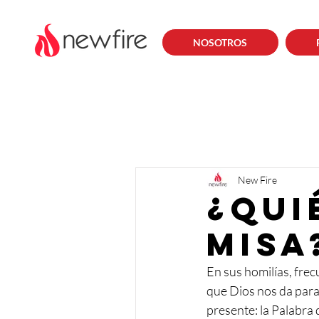
NOSOTROS
New Fire
¿Qui
misa
En sus homilías, fr
que Dios nos da para 
presente: la Palabra d