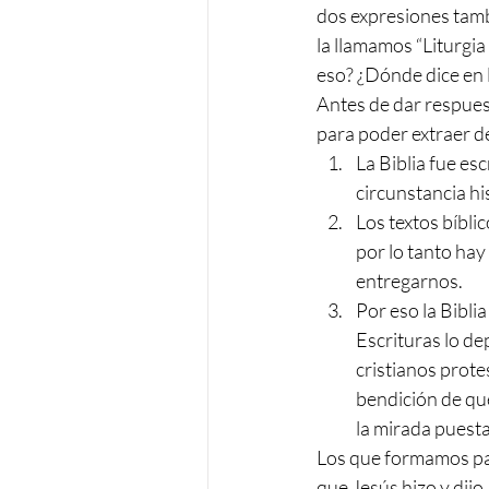
dos expresiones tambi
la llamamos “Liturgia 
eso? ¿Dónde dice en l
Antes de dar respues
para poder extraer de 
La Biblia fue es
circunstancia his
Los textos bíbli
por lo tanto hay
entregarnos.
Por eso la Biblia
Escrituras lo de
cristianos protes
bendición de que
la mirada puesta
Los que formamos part
que Jesús hizo y dijo