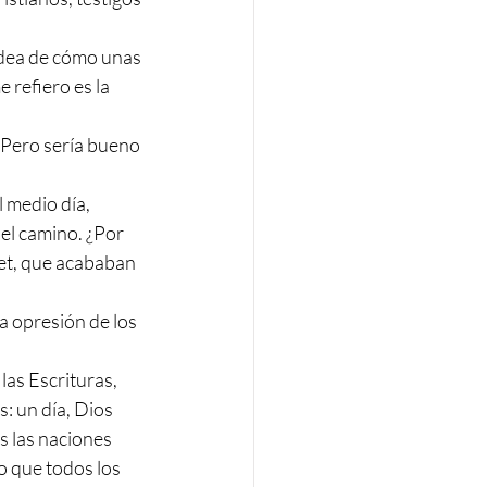
dea de cómo unas 
 refiero es la 
Pero sería bueno 
 medio día, 
 el camino. ¿Por 
ret, que acababan 
la opresión de los 
las Escrituras, 
: un día, Dios 
as las naciones 
no que todos los 