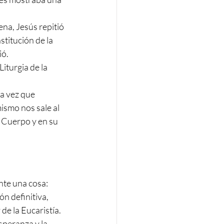
a, Jesús repitió 
titución de la 
ó.
iturgia de la 
a vez que 
smo nos sale al 
 Cuerpo y en su 
nte una cosa: 
n definitiva, 
de la Eucaristía.
speranza y la 