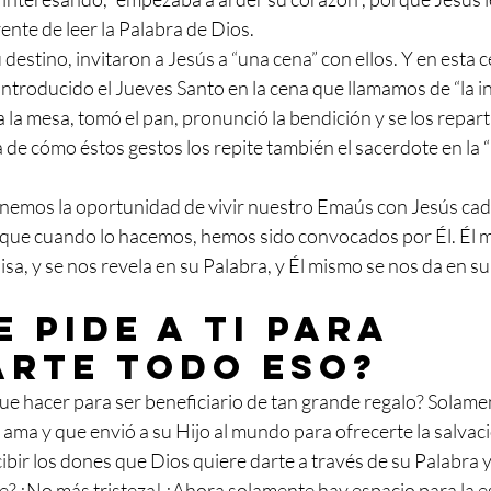
nte de leer la Palabra de Dios.
estino, invitaron a Jesús a “una cena” con ellos. Y en esta cen
introducido el Jueves Santo en la cena que llamamos de “la ins
 a la mesa, tomó el pan, pronunció la bendición y se los reparti
e cómo éstos gestos los repite también el sacerdote en la “L
enemos la oportunidad de vivir nuestro Emaús con Jesús cad
rque cuando lo hacemos, hemos sido convocados por Él. Él mi
a, y se nos revela en su Palabra, y Él mismo se nos da en su
e pide a ti para 
rte todo eso? 
ue hacer para ser beneficiario de tan grande regalo? Solame
ma y que envió a su Hijo al mundo para ofrecerte la salvació
cibir los dones que Dios quiere darte a través de su Palabra y 
ce? ¡No más tristeza! ¡Ahora solamente hay espacio para la e