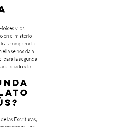
a 
oisés y los 
 en el misterio 
odrás comprender 
 ella se nos da a 
, para la segunda 
 anunciado y lo 
unda 
lato 
́s?
e las Escrituras, 
 les mostraba una 