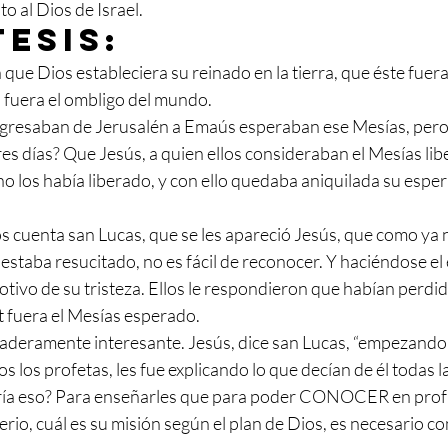
to al Dios de Israel.
tesis: 
 que Dios estableciera su reinado en la tierra, que éste fue
el fuera el ombligo del mundo.
egresaban de Jerusalén a Emaús esperaban ese Mesías, pero 
res días? Que Jesús, a quien ellos consideraban el Mesías lib
o los había liberado, y con ello quedaba aniquilada su esper
s cuenta san Lucas, que se les apareció Jesús, que como ya n
staba resucitado, no es fácil de reconocer. Y haciéndose el 
motivo de su tristeza. Ellos le respondieron que habían perdi
 fuera el Mesías esperado.
daderamente interesante. Jesús, dice san Lucas, “empezando 
los profetas, les fue explicando lo que decían de él todas la
aría eso? Para enseñarles que para poder CONOCER en prof
terio, cuál es su misión según el plan de Dios, es necesario co