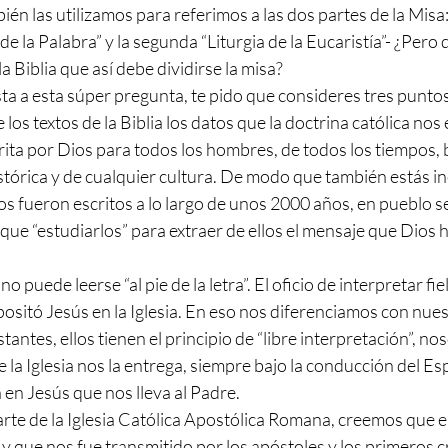
én las utilizamos para referimos a las dos partes de la Misa
de la Palabra” y la segunda “Liturgia de la Eucaristía”- ¿Pero q
a Biblia que así debe dividirse la misa?
ta a esta súper pregunta, te pido que consideres tres punt
los textos de la Biblia los datos que la doctrina católica nos 
crita por Dios para todos los hombres, de todos los tiempos, 
tórica y de cualquier cultura. De modo que también estás inc
cos fueron escritos a lo largo de unos 2000 años, en pueblo se
 que “estudiarlos” para extraer de ellos el mensaje que Dios 
 no puede leerse “al pie de la letra”. El oficio de interpretar fi
positó Jesús en la Iglesia. En eso nos diferenciamos con nu
tantes, ellos tienen el principio de “libre interpretación”, n
 la Iglesia nos la entrega, siempre bajo la conducción del Esp
 en Jesús que nos lleva al Padre.
e de la Iglesia Católica Apostólica Romana, creemos que ell
, y que nos fue transmitido por los apóstoles y los primeros cr