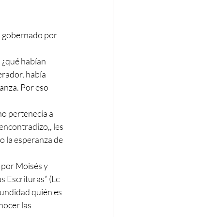
ra gobernado por 
¿qué habían 
erador, había 
anza. Por eso 
o pertenecía a 
encontradizo,, les 
do la esperanza de 
por Moisés y 
s Escrituras” (Lc 
undidad quién es 
nocer las 