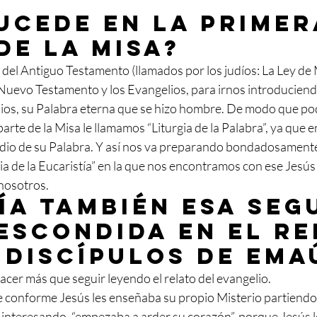
sucede en la primer
de la Misa? 
 del Antiguo Testamento (llamados por los judíos: La Ley de M
 Nuevo Testamento y los Evangelios, para irnos introduciendo
e Dios, su Palabra eterna que se hizo hombre. De modo que p
parte de la Misa le llamamos “Liturgia de la Palabra”, ya que en
io de su Palabra. Y así nos va preparando bondadosamente
gia de la Eucaristía” en la que nos encontramos con ese Jesús
nosotros.
ía también esa seg
escondida en el re
 discípulos de Emau
cer más que seguir leyendo el relato del evangelio.
conforme Jesús les enseñaba su propio Misterio partiendo d
an interesando, “empezaba a arder su corazón”, porque Jesús