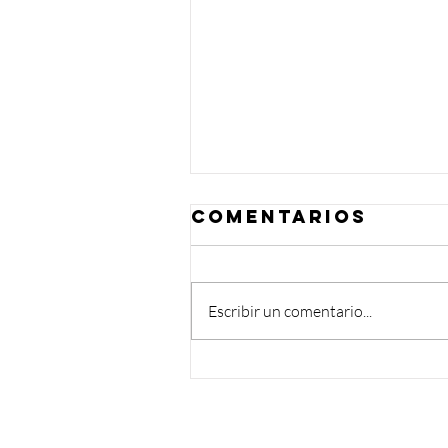
Comentarios
Escribir un comentario...
¿Se puede ser
católico y Ne
Age?