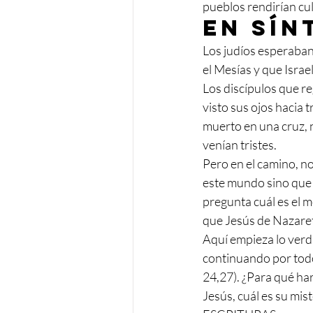
pueblos rendirían cul
En sín
Los judíos esperaban
el Mesías y que Isra
Los discípulos que r
visto sus ojos hacia t
muerto en una cruz, n
venían tristes.
Pero en el camino, no
este mundo sino que e
pregunta cuál es el 
que Jesús de Nazaret
Aquí empieza lo ver
continuando por todos 
24,27). ¿Para qué h
Jesús, cuál es su mis