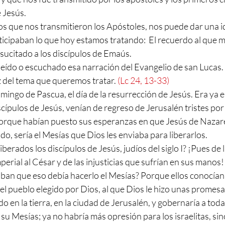
e Jesús.
os que nos transmitieron los Apóstoles, nos puede dar una i
ticipaban lo que hoy estamos tratando:  El recuerdo al que me
esucitado a los discípulos de Emaús.
ído o escuchado esa narración del Evangelio de san Lucas. 
z del tema que queremos tratar. 
(Lc 24, 13-33)
mingo de Pascua, el día de la resurrección de Jesús. Era ya el
ípulos de Jesús, venían de regreso de Jerusalén tristes por
 Porque habían puesto sus esperanzas en que Jesús de Naza
do, sería el Mesías que Dios les enviaba para liberarlos. 
iberados los discípulos de Jesús, judíos del siglo I? ¡Pues de 
erial al César y de las injusticias que sufrían en sus manos!
ban que eso debía hacerlo el Mesías? Porque ellos conocían 
 el pueblo elegido por Dios, al que Dios le hizo unas promesas
do en la tierra, en la ciudad de Jerusalén, y gobernaría a tod
 su Mesías; ya no habría más opresión para los israelitas, si