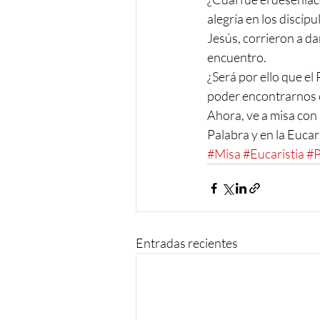
alegría en los disci
Jesús, corrieron a da
encuentro.
¿Será por ello que el
poder encontrarnos c
Ahora, ve a misa con 
Palabra y en la Eucari
#Misa
#Eucaristia
#P
Entradas recientes