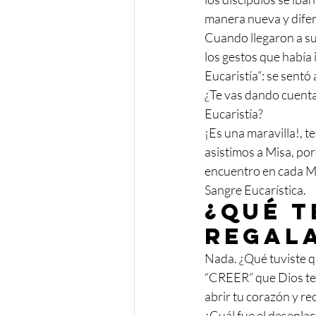
manera nueva y difere
Cuando llegaron a su d
los gestos que había 
Eucaristía”: se sentó
¿Te vas dando cuenta d
Eucaristía?
¡Es una maravilla!, t
asistimos a Misa, po
encuentro en cada Mis
Sangre Eucarística. 
¿Qué t
regala
Nada. ¿Qué tuviste q
“CREER” que Dios te a
abrir tu corazón y re
¿Cuál fue el desenla