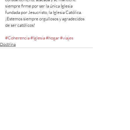
siempre firme por ser la única Iglesia 
fundada por Jesucristo, la Iglesia Católica. 
¡Estemos siempre orgullosos y agradecidos 
de ser católicos!
#Coherencia
#Iglesia
#hogar
#viajes
Doctrina
Entradas recientes
Ver todo