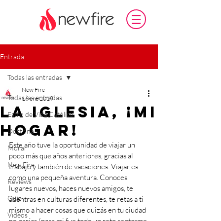
Entrada
Todas las entradas
New Fire
Todas las entradas
16 ene 2019
La Iglesia, ¡Mi
Estilo de Vida Católico
hogar!
Doctrina
Este año tuve la oportunidad de viajar un 
Moral
poco más que años anteriores, gracias al 
New Fire
trabajo y también de vacaciones. Viajar es 
como una pequeña aventura. Conoces 
Reviews
lugares nuevos, haces nuevos amigos, te 
Quiz
adentras en culturas diferentes, te retas a ti 
mismo a hacer cosas que quizás en tu ciudad 
Videos
no harías (para mi fue todo un reto sentarme 