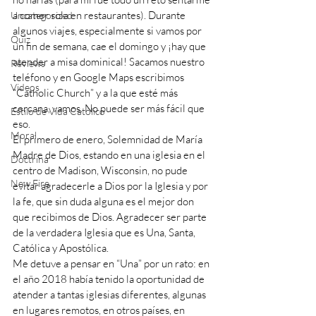
a comer sola en restaurantes). Durante 
Uncategorized
algunos viajes, especialmente si vamos por 
Quiz
un fin de semana, cae el domingo y ¡hay que 
atender a misa dominical! Sacamos nuestro 
Reviews
teléfono y en Google Maps escribimos 
Videos
“Catholic Church” y a la que esté más 
cercana, vamos. No puede ser más fácil que 
Estilo de Vida Católico
eso.
Moral
El primero de enero, Solemnidad de María 
Madre de Dios, estando en una iglesia en el 
Doctrina
centro de Madison, Wisconsin, no pude 
New Fire
evitar agradecerle a Dios por la Iglesia y por 
la fe, que sin duda alguna es el mejor don 
que recibimos de Dios. Agradecer ser parte 
de la verdadera Iglesia que es Una, Santa, 
Católica y Apostólica. 
Me detuve a pensar en “Una” por un rato: en 
el año 2018 había tenido la oportunidad de 
atender a tantas iglesias diferentes, algunas 
en lugares remotos, en otros países, en 