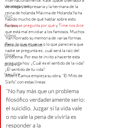
internacionalmente, Kate Spade diseñadora 
Uncategorized
de moda y empresaria y la hermana de la 
reina de holanda Máxima de Holanda.Ya ha 
Quiz
habido mucho de qué hablar sobre esto. 
Forbes se pregunta por qué
 y 
Time nos dice
Reviews
que está mal envidiar a los famosos. Muchos 
Videos
 han honrado su memoria de varias formas. 
Pero, lo que no se ve o lo que pareciera que 
Estilo de Vida Católico
nadie se pregunta es:, cuál será la raíz del 
Moral
problema. Por eso te invito a hacerte esta 
pregunta hoy: ¿Cuál es el sentido de la vida? 
Doctrina
¿El sentido de tu vida?
New Fire
Albert Camus empieza su obra, “El Mito de 
Sísifo” con estas líneas: 
“No hay más que un problema 
filosófico verdaderamente serio: 
el suicidio. Juzgar si la vida vale 
o no vale la pena de vivirla es 
responder a la 