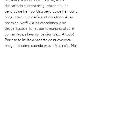
descartado nuestra pregunta como una 
pérdida de tiempo. Una pérdida de tiempo la 
pregunta que le daría sentido a todo. A las 
horas de Netflix, a las vacaciones, a las 
despertadas el lunes por la mañana, al café 
con amigos, a lavarse los dientes… ¡A todo! 
Por eso te invito a hacerte de nuevo esta 
pregunta, como cuando eras niña o niño. No 
deseches esos cuestionamientos como 
pérdidas de tiempo. Añoramos tantas cosas 
de nuestra infancia y la respuesta a esta 
pregunta es una de esas cosas. Kate Spade 
expresó esto de una forma más humana y 
centrada en el deseo de la niñez: 
“Jugar a vestirse empieza a los 5 
y nunca se acaba realmente.” -
Kate Spade“La pregunta sobre el 
sentido de la vida empieza a los 