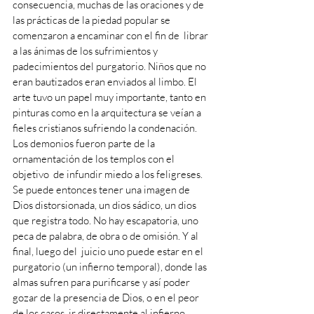
consecuencia, muchas de las oraciones y de 
las prácticas de la piedad popular se 
comenzaron a encaminar con el fin de  librar 
a las ánimas de los sufrimientos y 
padecimientos del purgatorio. Niños que no 
eran bautizados eran enviados al limbo. El 
arte tuvo un papel muy importante, tanto en 
pinturas como en la arquitectura se veían a 
fieles cristianos sufriendo la condenación. 
Los demonios fueron parte de la 
ornamentación de los templos con el 
objetivo  de infundir miedo a los feligreses. 
Se puede entonces tener una imagen de 
Dios distorsionada, un dios sádico, un dios 
que registra todo. No hay escapatoria, uno 
peca de palabra, de obra o de omisión. Y al 
final, luego del  juicio uno puede estar en el 
purgatorio (un infierno temporal), donde las 
almas sufren para purificarse y así poder 
gozar de la presencia de Dios, o en el peor 
de los casos, ir directamente al infierno 