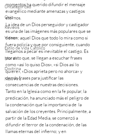
momentos ha querido difundir el mensaje 
Uncategorized
evangélico mediante amenazas y castigos 
Quiz
eternos. 
La idea de un Dios perseguidor y castigador 
Reviews
es una de las imágenes más populares que se 
Videos
tienen; aquel Dios que todo lo mira como si 
fuera policía y que por consiguiente, cuando 
Estilo de Vida Católico
llegamos a pecar es inevitable el castigo. Es 
por esto que, se llegan a escuchar frases 
Moral
como «así lo quiso Dios», «si Dios así lo 
Doctrina
quiere», «Dios aprieta pero no ahorca» y 
demás frases para justificar las 
New Fire
consecuencias de nuestras decisiones. 
Tanto en la Iglesia como en la fe popular, la 
predicación, ha anunciado más el peligro de 
la condenación que la importancia de  la 
salvación de los creyentes. Principalmente, a 
partir de la Edad Media, se comenzó a 
difundir el terror de la condenación, de las 
llamas eternas del infierno; y en 