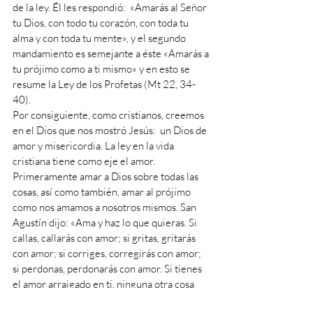
de la ley. Él les respondió:  «Amarás al Señor 
tu Dios, con todo tu corazón, con toda tu 
alma y con toda tu mente», y el segundo 
mandamiento es semejante a éste «Amarás a 
tu prójimo como a ti mismo» y en esto se 
resume la Ley de los Profetas (Mt 22, 34-
40). 
Por consiguiente, como cristianos, creemos 
en el Dios que nos mostró Jesús:  un Dios de 
amor y misericordia. La ley en la vida 
cristiana tiene como eje el amor. 
Primeramente amar a Dios sobre todas las 
cosas, así como también, amar al prójimo 
como nos amamos a nosotros mismos. San 
Agustín dijo: «Ama y haz lo que quieras. Si 
callas, callarás con amor; si gritas, gritarás 
con amor; si corriges, corregirás con amor; 
si perdonas, perdonarás con amor. Si tienes 
el amor arraigado en ti, ninguna otra cosa 
sino el amor serán tus frutos». 