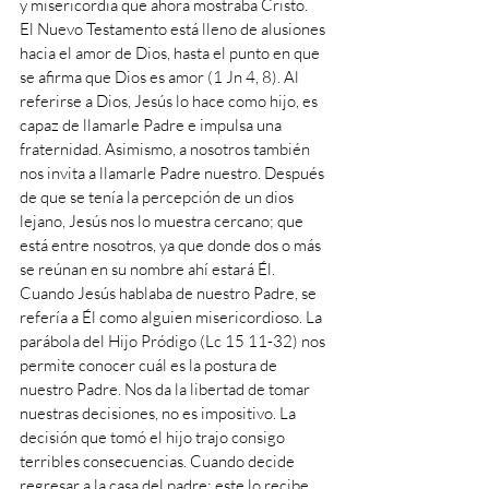
y misericordia que ahora mostraba Cristo. 
El Nuevo Testamento está lleno de alusiones 
hacia el amor de Dios, hasta el punto en que 
se afirma que Dios es amor (1 Jn 4, 8). Al 
referirse a Dios, Jesús lo hace como hijo, es 
capaz de llamarle Padre e impulsa una 
fraternidad. Asimismo, a nosotros también 
nos invita a llamarle Padre nuestro. Después 
de que se tenía la percepción de un dios 
lejano, Jesús nos lo muestra cercano; que 
está entre nosotros, ya que donde dos o más 
se reúnan en su nombre ahí estará Él. 
Cuando Jesús hablaba de nuestro Padre, se 
refería a Él como alguien misericordioso. La 
parábola del Hijo Pródigo (Lc 15 11-32) nos 
permite conocer cuál es la postura de 
nuestro Padre. Nos da la libertad de tomar 
nuestras decisiones, no es impositivo. La 
decisión que tomó el hijo trajo consigo 
terribles consecuencias. Cuando decide 
regresar a la casa del padre; este lo recibe 