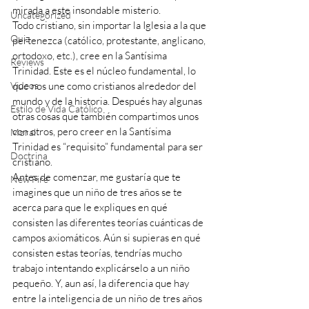
mirada a este insondable misterio.
Uncategorized
Todo cristiano, sin importar la Iglesia a la que 
Quiz
pertenezca (católico, protestante, anglicano, 
ortodoxo, etc.), cree en la Santísima 
Reviews
Trinidad. Este es el núcleo fundamental, lo 
Videos
que nos une como cristianos alrededor del 
mundo y de la historia. Después hay algunas 
Estilo de Vida Católico
otras cosas que también compartimos unos 
con otros, pero creer en la Santísima 
Moral
Trinidad es “requisito” fundamental para ser 
Doctrina
cristiano.
Antes de comenzar, me gustaría que te 
New Fire
imagines que un niño de tres años se te 
acerca para que le expliques en qué 
consisten las diferentes teorías cuánticas de 
campos axiomáticos. Aún si supieras en qué 
consisten estas teorías, tendrías mucho 
trabajo intentando explicárselo a un niño 
pequeño. Y, aun así, la diferencia que hay 
entre la inteligencia de un niño de tres años 