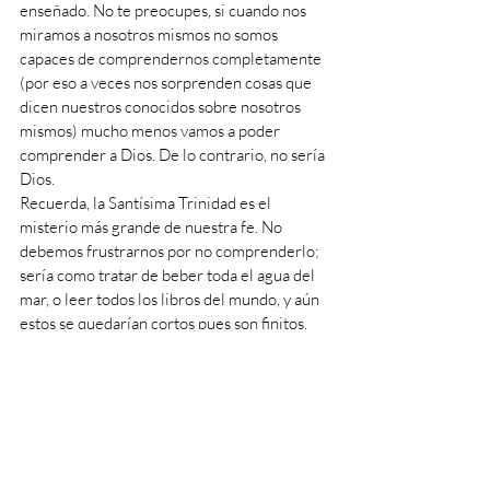
enseñado. No te preocupes, si cuando nos 
miramos a nosotros mismos no somos 
capaces de comprendernos completamente 
(por eso a veces nos sorprenden cosas que 
dicen nuestros conocidos sobre nosotros 
mismos) mucho menos vamos a poder 
comprender a Dios. De lo contrario, no sería 
Dios.
Recuerda, la Santísima Trinidad es el 
misterio más grande de nuestra fe. No 
debemos frustrarnos por no comprenderlo; 
sería como tratar de beber toda el agua del 
mar, o leer todos los libros del mundo, y aún 
estos se quedarían cortos pues son finitos. 
#Padre
#Dios
#Jesus
#SantisimaTrinidad
Doctrina