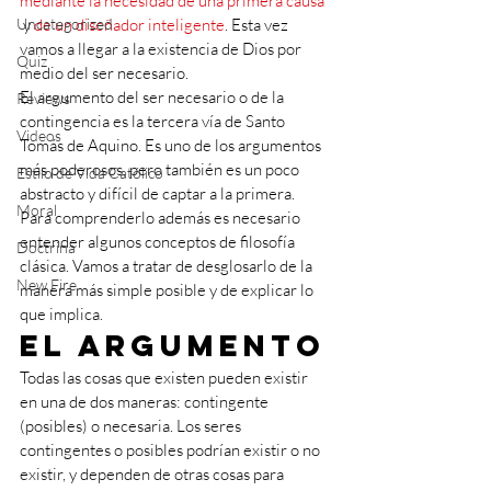
mediante la necesidad de una primera causa
Uncategorized
 y 
de un diseñador inteligente
. Esta vez 
vamos a llegar a la existencia de Dios por 
Quiz
medio del ser necesario.
El argumento del ser necesario o de la 
Reviews
contingencia es la tercera vía de Santo 
Videos
Tomás de Aquino. Es uno de los argumentos 
más poderosos, pero también es un poco 
Estilo de Vida Católico
abstracto y difícil de captar a la primera. 
Moral
Para comprenderlo además es necesario 
entender algunos conceptos de filosofía 
Doctrina
clásica. Vamos a tratar de desglosarlo de la 
New Fire
manera más simple posible y de explicar lo 
que implica.
El argumento
Todas las cosas que existen pueden existir 
en una de dos maneras: contingente 
(posibles) o necesaria. Los seres 
contingentes o posibles podrían existir o no 
existir, y dependen de otras cosas para 