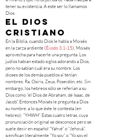
tener su existencia. A este ser lo llamamos 
Dios.
El Dios 
cristiano
En la Biblia, cuando Dios le habla a Moisés 
en la zarza ardiente (
Éxodo 3,1-15
), Moisés 
aprovecha para hacerle una pregunta. Los 
judíos habían estado siglos adorando a Dios, 
pero no sabían cuál era su nombre. Los 
dioses de los demás pueblos sí tenían 
nombres: Ra, Osiris, Zeus, Poseidón, etc. Sin 
embargo, los hebreos sólo se referían a su 
Dios como “el Dios de Abraham, de Isaac, de 
Jacob”. Entonces Moisés le pregunta a Dios 
su nombre, a lo que éste le contesta (en 
hebreo): “YHWH”. Estas cuatro letras, cuya 
pronunciación original se desconoce pero se 
suele decir en español “Yahvé” o “Jehová”, 
significan literalmente “Yo soy” o “Yo soy el 