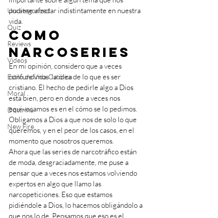
pudiese afectar indistintamente en nuestra 
Uncategorized
vida.
Quiz
Como 
Reviews
narcoseries
Videos
En mi opinión, considero que a veces 
confundimos  la idea de lo que es ser 
Estilo de Vida Católico
cristiano. El hecho de pedirle algo a Dios 
Moral
está bien, pero en donde a veces nos 
equivocamos es en el cómo se lo pedimos. 
Doctrina
Obligamos a Dios a que nos de solo lo que 
New Fire
queremos, y en el peor de los casos, en el 
momento que nosotros queremos.
Ahora que las series de narcotráfico están 
de moda, desgraciadamente, me puse a 
pensar que a veces nos estamos volviendo 
expertos en algo que llamo las 
narcopeticiones. Eso que estamos 
pidiéndole a Dios, lo hacemos obligándolo a 
que nos lo de. Pensamos que eso es el 