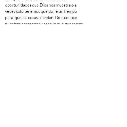
oportunidades que Dios nos muestra o a 
veces sólo tenemos que darle un tiempo 
para  que las cosas sucedan. Dios conoce 
nuestros corazones y sabe lo que queremos, 
acerquémonos a pedirle y démosle la 
oportunidad que sea Su voluntad.
#AcercarseaDios
#Biblia
#oración
#Perseverancia
Estilo de Vida Católico
Entradas recientes
Ver todo