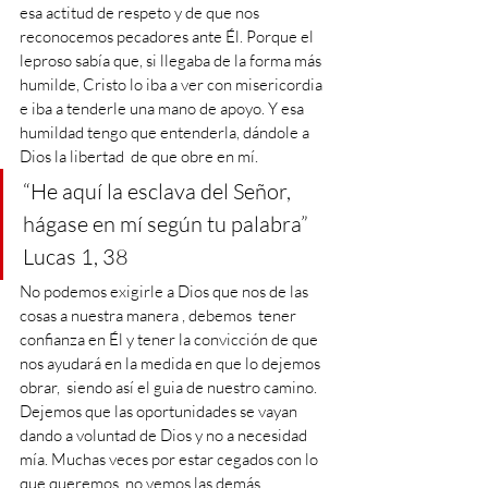
esa actitud de respeto y de que nos 
reconocemos pecadores ante Él. Porque el 
leproso sabía que, si llegaba de la forma más 
humilde, Cristo lo iba a ver con misericordia 
e iba a tenderle una mano de apoyo. Y esa 
humildad tengo que entenderla, dándole a 
Dios la libertad  de que obre en mí.
“He aquí la esclava del Señor, 
hágase en mí según tu palabra” 
Lucas 1, 38 
No podemos exigirle a Dios que nos de las 
cosas a nuestra manera , debemos  tener 
confianza en Él y tener la convicción de que 
nos ayudará en la medida en que lo dejemos 
obrar,  siendo así el guia de nuestro camino. 
Dejemos que las oportunidades se vayan 
dando a voluntad de Dios y no a necesidad 
mía. Muchas veces por estar cegados con lo 
que queremos, no vemos las demás 