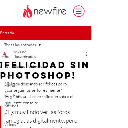
Entrada
Todas las entradas
New Fire
Todas las entradas
29 ene 2018
¡Felicidad sin
Estilo de Vida Católico
photoshop!
Doctrina
Vivimos deseando ser felices pero 
Moral
¿conseguimos serlo realmente? 
New Fire
Hagamos una breve reflexión sobre el 
siguiente consejo:
Reviews
“Es muy lindo ver las fotos 
Quiz
arregladas digitalmente, pero 
Videos