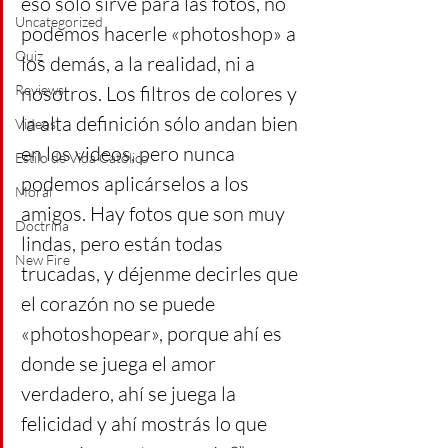
eso sólo sirve para las fotos, no 
Uncategorized
podemos hacerle «photoshop» a 
Quiz
los demás, a la realidad, ni a 
Reviews
nosotros. Los filtros de colores y 
la alta definición sólo andan bien 
Videos
en los videos, pero nunca 
Estilo de Vida Católico
podemos aplicárselos a los 
Moral
amigos. Hay fotos que son muy 
Doctrina
lindas, pero están todas 
New Fire
trucadas, y déjenme decirles que 
el corazón no se puede 
«photoshopear», porque ahí es 
donde se juega el amor 
verdadero, ahí se juega la 
felicidad y ahí mostrás lo que 