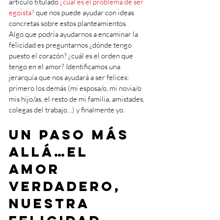
artículo titulado 
¿cúal es el problema de ser 
egoista?
 que nos puede ayudar con ideas 
concretas sobre estos planteamientos.
Algo que podría ayudarnos a encaminar la 
felicidad es preguntarnos ¿dónde tengo 
puesto el corazón? ¿cuál es el orden que 
tengo en el amor? Identificamos una 
jerarquía que nos ayudará a ser felices: 
primero los demás (mi esposa/o, mi novia/o 
mis hijo/as, el resto de mi familia, amistades, 
colegas del trabajo…) y finalmente yo.  
Un paso más 
allá…el 
Amor 
verdadero, 
nuestra 