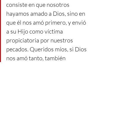
consiste en que nosotros 
hayamos amado a Dios, sino en 
que él nos amó primero, y envió 
a su Hijo como víctima 
propiciatoria por nuestros 
pecados. Queridos míos, si Dios 
nos amó tanto, también 
nosotros debemos amarnos los 
unos a los otros. Nadie ha visto 
nunca a Dios: si nos amamos los 
unos a los otros, Dios 
permanece en nosotros y el 
amor de Dios ha llegado a su 
plenitud en nosotros.
Te invito a leer el 
discurso del Papa 