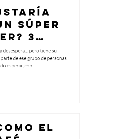
ustaría
un súper
er? 3
rencias
a desespera… pero tiene su
 parte de ese grupo de personas
do esperar, con...
 como el