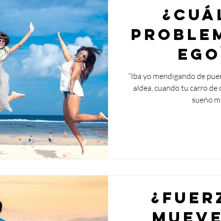
¿Cuá
proble
ego
“Iba yo mendigando de puert
aldea, cuando tu carro de 
sueño ma
¿Fuer
mueve