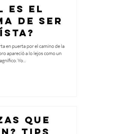
l es el
ma de ser
ísta?
a en puerta por el camino de la
oro apareció a lo lejos como un
gnífico. Yo...
zas que
n? Tips