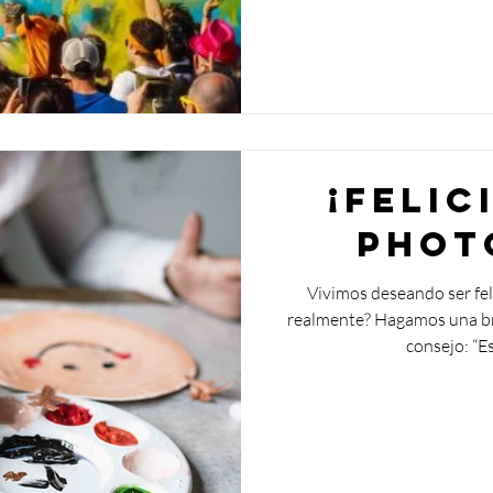
¡Felic
phot
Vivimos deseando ser fel
realmente? Hagamos una bre
consejo: “Es