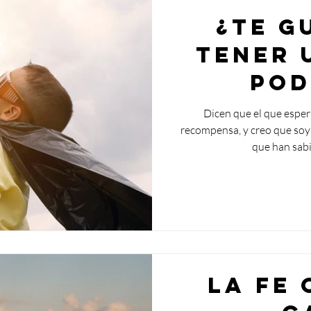
¿Te g
tener 
pod
suge
Dicen que el que esper
recompensa, y creo que soy
que han sabi
La fe