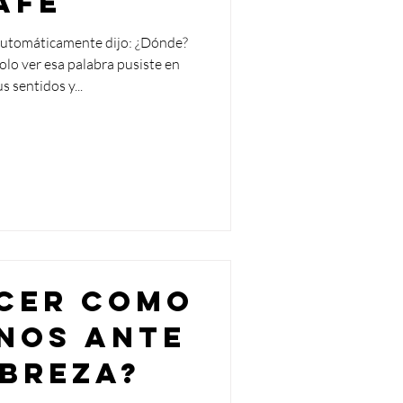
afé
te automáticamente dijo: ¿Dónde?
solo ver esa palabra pusiste en
s sentidos y...
cer como
anos ante
obreza?