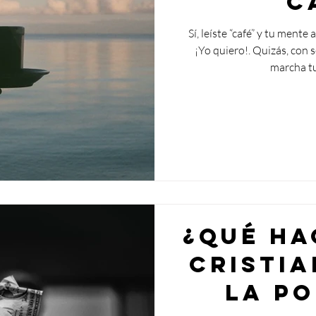
c
Sí, leíste “café” y tu men
¡Yo quiero!. Quizás, con 
marcha tu
¿Qué ha
cristi
la p