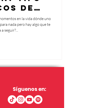
cos de
vación
momentos en la vida dónde uno
para nada pero hay algo que te
a seguir?...
Síguenos en: