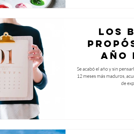
Los 
propó
Año 
Se acabó el año y sin pensar
12 meses más maduros, acu
de exp