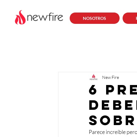
NOSOTROS
New Fire
6 pr
debe
sobr
Parece increíble per