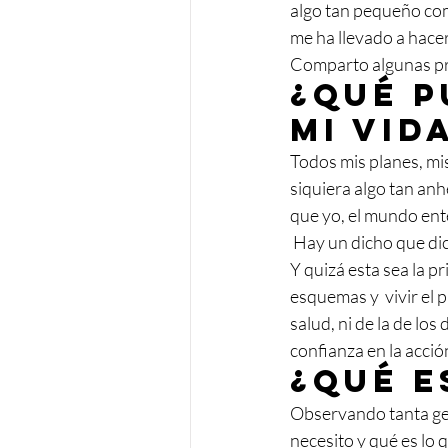
algo tan pequeño com
me ha llevado a hace
Comparto algunas pr
¿Qué p
mi vid
Todos mis planes, mis
siquiera algo tan an
que yo, el mundo ente
 Hay un dicho que di
Y quizá esta sea la p
esquemas y  vivir el 
salud, ni de la de lo
confianza en la acció
¿Qué e
Observando tanta gen
necesito y qué es lo 