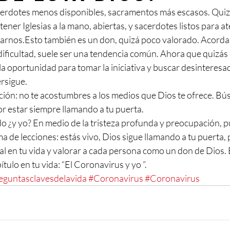
acerdotes menos disponibles, sacramentos más escasos. Qui
ener Iglesias a la mano, abiertas, y sacerdotes listos para 
arnos.Esto también es un don, quizá poco valorado. Acordar
ificultad, suele ser una tendencia común. Ahora que quizás 
la oportunidad para tomar la iniciativa y buscar desinteres
rsigue.
ección: no te acostumbres a los medios que Dios te ofrece. Bús
or estar siempre llamando a tu puerta.
 ¿y yo? En medio de la tristeza profunda y preocupación, 
a de lecciones: estás vivo, Dios sigue llamando a tu puerta,
al en tu vida y valorar a cada persona como un don de Dios. 
tulo en tu vida: “El Coronavirus y yo ”.
eguntasclavesdelavida
#Coronavirus
#Coronavirus