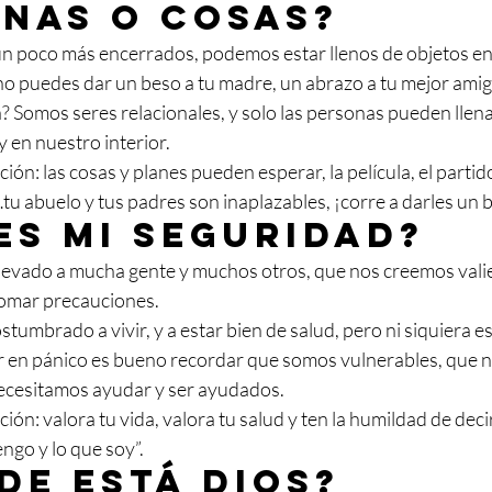
nas o cosas?
 poco más encerrados, podemos estar llenos de objetos en 
no puedes dar un beso a tu madre, un abrazo a tu mejor amigo
a? Somos seres relacionales, y solo las personas pueden llena
 en nuestro interior.
cción: las cosas y planes pueden esperar, la película, el partido
 abuelo y tus padres son inaplazables, ¡corre a darles un 
es mi seguridad?
levado a mucha gente y muchos otros, que nos creemos valie
tomar precauciones.
umbrado a vivir, y a estar bien de salud, pero ni siquiera e
r en pánico es bueno recordar que somos vulnerables, que 
ecesitamos ayudar y ser ayudados.
cción: valora tu vida, valora tu salud y ten la humildad de decir
engo y lo que soy”.
de está Dios?