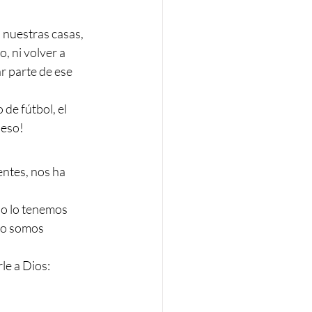
nuestras casas, 
, ni volver a 
r parte de ese 
 de fútbol, el 
beso!
ntes, nos ha 
so lo tenemos 
no somos 
le a Dios: 