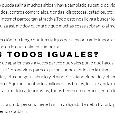
 pueda salir a muchos sitios y haya cambiado su estilo de vid
os, centros comerciales, tiendas, discotecas, estadios, etc.  
 Internet parece tan atractiva.Todo esto nos lleva a buscar lo 
Quizá así, me doy cuenta de que muchas cosas sobran, o al m
lección:  no tengo que ir muy lejos para encontrar lo importan
mpo en lo que realmente importa.
 todos iguales?
de apariencias y a veces parece que vales por lo que haces,
o, el Coronavirus parece que nos pone a todos en la misma lí
e y el mendigo, el abuelo y el niño, Cristiano Ronaldo y el s
o. Aquí no cuentan los millones, los títulos, los likes, ni la m
tas, modelos, deportistas, todos tienen un cuerpo, sienten t
.
lección: toda persona tiene la misma dignidad y debo tratarla p
enta o publica.