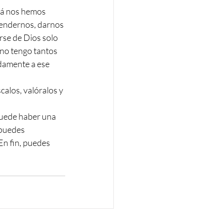
zá nos hemos 
atendernos, darnos 
se de Dios solo 
no tengo tantos 
adamente a ese 
calos, valóralos y 
puede haber una 
 puedes 
En fin, puedes 