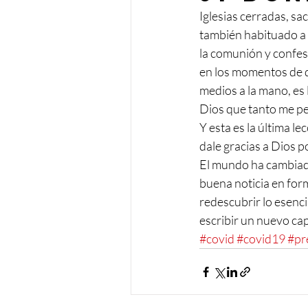
Iglesias cerradas, s
también habituado a t
la comunión y confes
en los momentos de d
medios a la mano, es 
Dios que tanto me pe
Y esta es la última l
dale gracias a Dios p
El mundo ha cambiado
buena noticia en form
redescubrir lo esenci
escribir un nuevo capí
#covid
#covid19
#pr