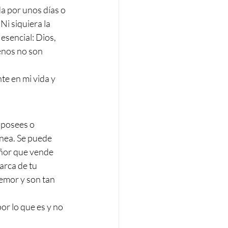
a por unos días o 
Ni siquiera la 
esencial: Dios, 
enos no son 
te en mi vida y 
 posees o 
nea. Se puede 
eñor que vende 
arca de tu 
emor y son tan 
or lo que es y no 