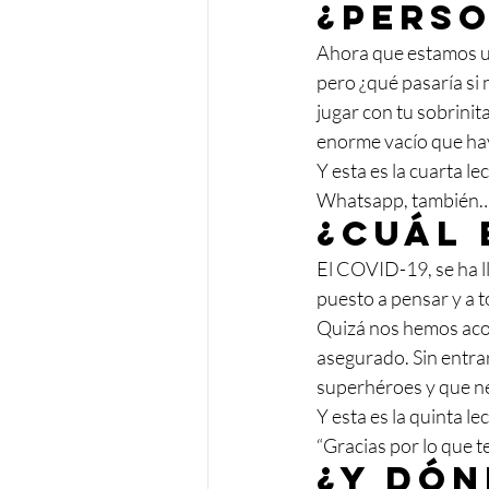
¿Perso
Ahora que estamos un
pero ¿qué pasaría si 
jugar con tu sobrinit
enorme vacío que hay
Y esta es la cuarta le
Whatsapp, también…tu
¿Cuál 
El COVID-19, se ha l
puesto a pensar y a 
Quizá nos hemos acost
asegurado. Sin entra
superhéroes y que n
Y esta es la quinta le
“Gracias por lo que t
¿Y dón