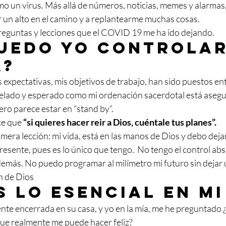
o un virus. Más allá de números, noticias, memes y alarmas,
r un alto en el camino y a replantearme muchas cosas.
eguntas y lecciones que el COVID 19 me ha ido dejando.
uedo yo controlar
a?
 expectativas, mis objetivos de trabajo, han sido puestos ent
helado y esperado como mi ordenación sacerdotal está asegura
ro parece estar en ”stand by”.
ce que 
“si quieres hacer reir a Dios, cuéntale tus planes”.
rimera lección: mi vida, está en las manos de Dios y debo dej
presente, pues es lo único que tengo.  No tengo el control abs
s demás. No puedo programar al milímetro mi futuro sin dejar
n de Dios
s lo esencial en mi
te encerrada en su casa, y yo en la mía, me he preguntado 
que realmente me puede hacer feliz?