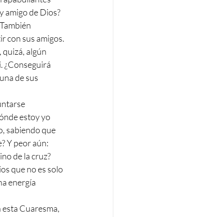
oy amigo de Dios?
 También 
ir con sus amigos.
 quizá, algún 
i. ¿Conseguirá 
guna de sus 
ónde estoy yo 
lo, sabiendo que 
? Y peor aún: 
ino de la cruz?
ios que no es solo 
na energía 
zá esta Cuaresma, 