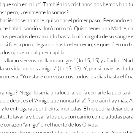
 que sola en la luz”. También los cristianos nos hemos habitu
s” pero,  ¿realmente lo somos?
 haciéndose hombre, quiso dar el primer paso.  Pensando en t
, te habló, sonrió y lloró como tú. Quiso tener una Madre, c
r tus pecados derramando hasta la última gota de su sangre e
or si fuera poco, llegando hasta el extremo, se quedó en un t
 los ojos en cualquier capilla.
 su vida por sus amigos” (Jn 15, 13).  Y, por si tuvieras duda
promesa: “Yo estaré con vosotros, todos los días hasta el fin
 amigo?  Negarlo sería una locura, sería cerrarle la puerta al
ele decir, es el “Amigo que nunca falla”. Pero aún hay más. 
y lo entregaras por treinta monedas, Él no podría dejar de am
o, te lavaría y besaría los pies con cariño como a Judas par
de corazón “amigo” en el huerto de los Olivos.
sto es una locura, rompe todos nuestros esquemas. Y ante ta