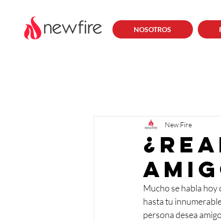
NOSOTROS
New Fire
¿Rea
amig
Mucho se habla hoy d
hasta tu innumerable
persona desea amigos