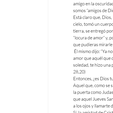
amigo en la oscuridad
somos “amigos de Dio
Está claro que, Dios,
cielo, tomó un cuerpo
tierra, se entregó po
“locura de amor” y, p
que pudieras mirarle a
 Él mismo dijo: “Ya no os llamo siervos, os llamo amigos” (Jn 15, 15) y añadió: “Nadie tiene mayor 
amor que aquél que da
soledad, te hizo una 
28,20)
Entonces, ¿es Dios tu
Aquel que, como se su
la puerta como Judas 
que aquel Jueves Sant
a los ojos y llamarte 
Sí, la amistad de Cri