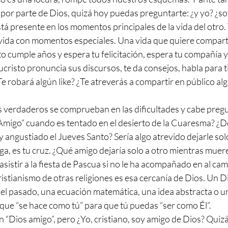
por parte de Dios, quizá hoy puedas preguntarte: ¿y yo? ¿s
tá presente en los momentos principales de la vida del otro.
 vida con momentos especiales. Una vida que quiere compart
 cumple años y espera tu felicitación, espera tu compañía y,
cristo pronuncia sus discursos, te da consejos, habla para t
Te robará algún like? ¿Te atreverás a compartir en público al
migo” cuando es tentado en el desierto de la Cuaresma? ¿D
 y angustiado el Jueves Santo? Sería algo atrevido dejarle so
ga, es tu cruz. ¿Qué amigo dejaría solo a otro mientras muere
asistir a la fiesta de Pascua si no le ha acompañado en al cam
cristianismo de otras religiones es esa cercanía de Dios. Un D
del pasado, una ecuación matemática, una idea abstracta o u
que “se hace como tú” para que tú puedas “ser como Él”.
un “Dios amigo”, pero ¿Yo, cristiano, soy amigo de Dios? Qui