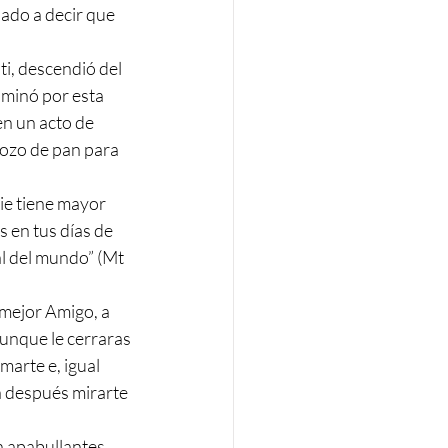
ado a decir que 
i, descendió del 
aminó por esta 
n un acto de 
rozo de pan para 
s en tus días de 
al del mundo” (Mt 
 mejor Amigo, a 
Aunque le cerraras 
arte e, igual 
a después mirarte 
n apabullantes 