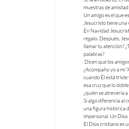
muestras de amistad 
Un amigo es el que es
Jesucristo tiene una
En Navidad Jesucristo
regalo. Después, Jesu
llamar tu atención? ¿
palabras?
 Dicen que los amigos verdaderos se comprueban en las dificultades y cabe preguntarse 
¿Acompaño yo a mi “A
cuando Él está triste
esa cruz que lo doble
¿quién se atrevería a 
Si algo diferencia al 
una figura histórica 
impersonal. Un Dios 
El Dios cristiano es 