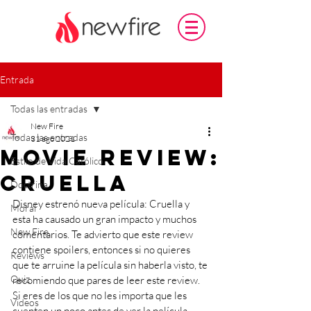
Entrada
Todas las entradas
New Fire
Todas las entradas
31 ago 2021
Movie Review:
Estilo de Vida Católico
Cruella
Doctrina
Disney estrenó nueva película: Cruella y 
Moral
esta ha causado un gran impacto y muchos 
New Fire
comentarios. Te advierto que este review 
contiene spoilers, entonces si no quieres 
Reviews
que te arruine la película sin haberla visto, te 
Quiz
recomiendo que pares de leer este review. 
Si eres de los que no les importa que les 
Videos
cuenten un poco antes de ver la película, 