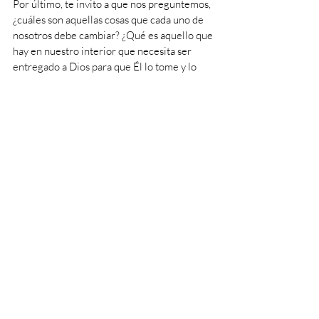
Por último, te invito a que nos preguntemos, 
¿cuáles son aquellas cosas que cada uno de 
nosotros debe cambiar? ¿Qué es aquello que 
hay en nuestro interior que necesita ser 
entregado a Dios para que Él lo tome y lo 
transforme?  
#review
#PlandeVida
#naturalezadelhombre
#MovieReview
#decisiones
#tomadedecisiones
#reviews
#Peliculas
Estilo de Vida Católico
Reviews
Entradas recientes
Ver todo