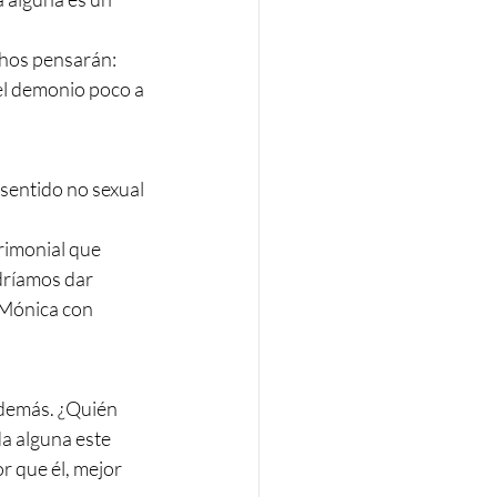
hos pensarán: 
el demonio poco a 
 sentido no sexual 
rimonial que 
dríamos dar 
 Mónica con 
 demás. ¿Quién 
a alguna este 
r que él, mejor 