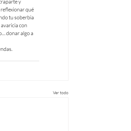
traparte y 
a reflexionar qué 
ndo tu soberbia 
 avaricia con 
o… donar algo a 
endas.
Ver todo