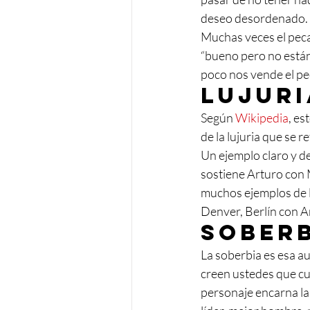
deseo desordenado. 
Muchas veces el peca
“bueno pero no están
poco nos vende el pe
Lujuri
Según 
Wikipedia
, es
de la lujuria que se 
Un ejemplo claro y d
sostiene Arturo con 
muchos ejemplos de la
Denver, Berlín con A
Sober
La soberbia es esa a
creen ustedes que cu
personaje encarna la 