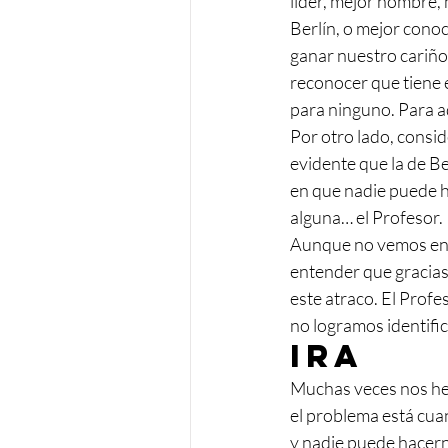
líder, mejor hombre, 
Berlín, o mejor conoc
ganar nuestro cariño
reconocer que tiene e
para ninguno. Para a
Por otro lado, consi
evidente que la de Be
en que nadie puede ha
alguna… el Profesor. 
Aunque no vemos en é
entender que gracias 
este atraco. El Prof
no logramos identifi
Ira
Muchas veces nos he
el problema está cua
y nadie puede hacerno