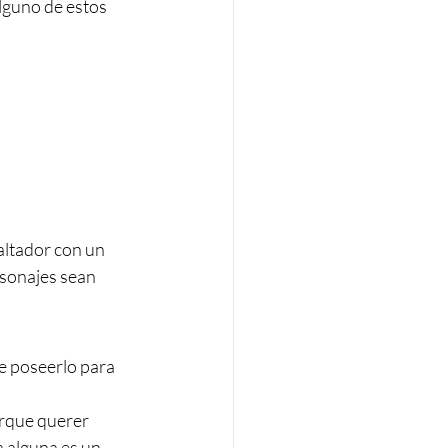
lguno de estos 
altador con un 
rsonajes sean 
e poseerlo para 
rque querer 
 alguna es un 