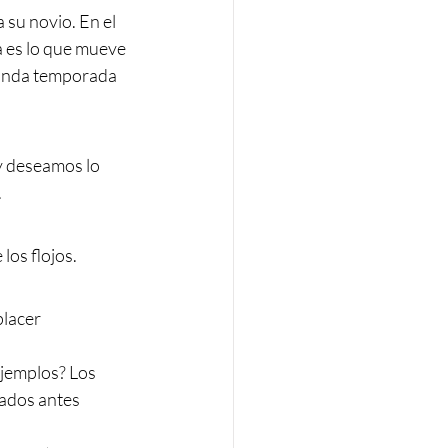
su novio. En el 
a es lo que mueve 
egunda temporada 
 y deseamos lo 
 
los flojos. 
placer 
jemplos? Los 
cados antes 