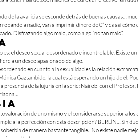
do de la avaricia se esconde detrás de buenas causas… muc
 robando a nadie, van a imprimir dinero de 0” y es así cómo 
cado. Disfrazando algo malo, como algo “no tan malo”. 
a
to es: el deseo sexual desordenado e incontrolable. Existe un
refiere a un deseo apasionado de algo.
esordenado en cuanto a la sexualidad es la relación extramat
Mónica Gaztambide, la cual está esperando un hijo de él. Po
 presencia de la lujuria en la serie: Nairobi con el Profesor,
riadna… 
bia
utovaloración de uno mismo y el considerarse superior a los
mple a la perfección con esta descripción? BERLÍN… Sin dud
soberbia de manera bastante tangible.. No existe nadie mejo