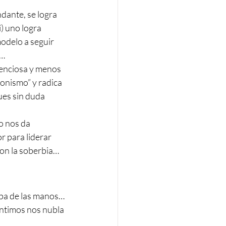
dante, se logra 
) uno logra 
modelo a seguir 
e…
enciosa y menos 
onismo” y radica 
ues sin duda 
o nos da 
r para liderar 
on la soberbia… 
pa de las manos… 
ntimos nos nubla 