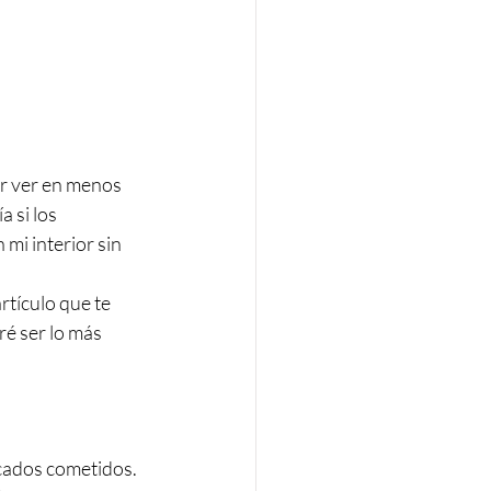
ar ver en menos 
 si los 
mi interior sin 
tículo que te 
é ser lo más 
ecados cometidos. 