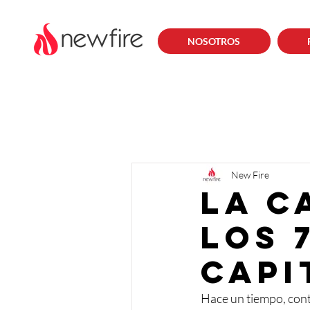
NOSOTROS
New Fire
La C
los 
capi
Hace un tiempo, cont