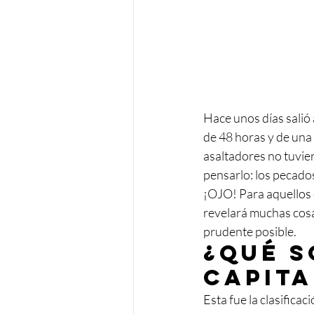
Hace unos días salió 
de 48 horas y de una 
asaltadores no tuvie
pensarlo: los pecados
¡OJO! Para aquellos q
revelará muchas cosa
prudente posible.
¿Qué s
capita
Esta fue la clasifica