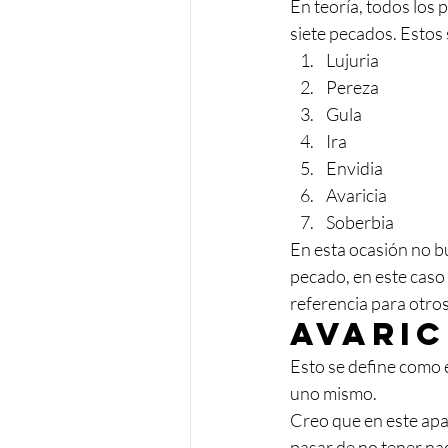
En teoría, todos los
siete pecados. Estos 
Lujuria
Pereza
Gula
Ira
Envidia
Avaricia
Soberbia
En esta ocasión no bu
pecado, en este caso
referencia para otros
Avaric
Esto se define como 
uno mismo. 
Creo que en este apa
pasar de no tener nad