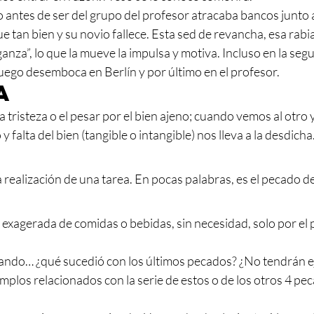
ntes de ser del grupo del profesor atracaba bancos junto a 
fue tan bien y su novio fallece. Esta sed de revancha, esa rabi
anza”, lo que la mueve la impulsa y motiva. Incluso en la s
uego desemboca en Berlín y por último en el profesor. 
a
a tristeza o el pesar por el bien ajeno; cuando vemos al otro
y falta del bien (tangible o intangible) nos lleva a la desdicha.
a
a realización de una tarea. En pocas palabras, es el pecado de 
ta exagerada de comidas o bebidas, sin necesidad, solo por el 
ando… ¿qué sucedió con los últimos pecados? ¿No tendrán e
emplos relacionados con la serie de estos o de los otros 4 pe