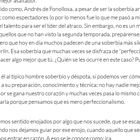
mejor asaltador.  
ido como, Andrés de Fonollosa, a pesar de ser la soberbia an
; como espectadores (o por lo menos fue lo que me pasó a mi
l talento para ser el líder del atraco. Sin embargo, no es un 
quellos que no han visto la segunda temporada, prepárens
dero que hoy en día muchos padecen de una soberbia más sil
rlín. Esa soberbia que muchas veces se disfraza de “perfecci
cer algo mejor que tú. ¿Quién se les ocurre en este caso? P
l al típico hombre soberbio y déspota, sí podemos ver cóm
a su preparación, conocimiento y técnica; no hay nadie mejo
esor se gana nuestro corazón y muchas veces pasa lo mismo c
carla porque pensamos que es mero perfeccionalismo. 
mos sentido enojados por algo que nos sucede, que se esca
ndo nos dejamos guiar por ese enojo, cuando aquello que se
s entrar en razón. A eso se le conoce como: ira.