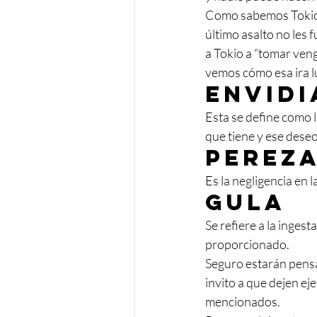
Como sabemos Tokio a
último asalto no les 
a Tokio a “tomar veng
vemos cómo esa ira l
Envidi
Esta se define como l
que tiene y ese deseo 
Perez
Es la negligencia en l
Gula 
Se refiere a la inges
proporcionado. 
Seguro estarán pens
invito a que dejen ej
mencionados. 