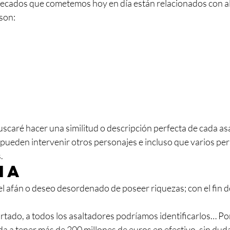
 pecados que cometemos hoy en día están relacionados con a
son: 
scaré hacer una similitud o descripción perfecta de cada as
 pueden intervenir otros personajes e incluso que varios pe
.
ia
el afán o deseo desordenado de poseer riquezas; con el fin d
rtado, a todos los asaltadores podríamos identificarlos… Po
a a tener más de 200 millones de euros en efectivo, sin duda