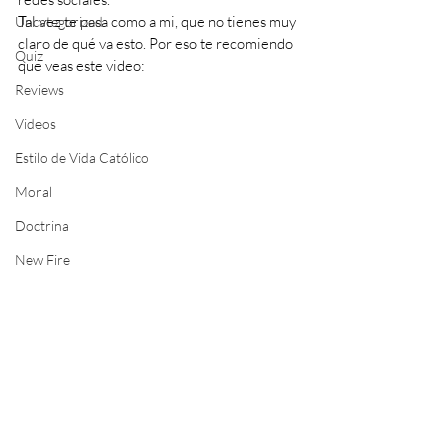
Tal vez te pasa como a mi, que no tienes muy 
Uncategorized
claro de qué va esto. Por eso te recomiendo 
Quiz
que veas este video:
Reviews
Videos
Estilo de Vida Católico
Moral
Doctrina
New Fire