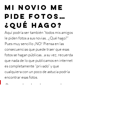
Mi novio me 
pide fotos… 
¿Qué hago? 
Aquí podría ser también “todos mis amigos 
le piden fotos a sus novias…¿Qué hago?” 
Pues muy sencillo ¡NO! Piensa en las 
consecuencias que puede traer que esas 
fotos se hagan públicas…a su vez, recuerda 
que nada de lo que publicamos en internet 
es completamente “privado” y que 
cualquiera con un poco de astucia podría 
encontrar esas fotos. 
Recuerda, el mal a veces da 
placer, pero cuando el placer se 
va el mal queda. El bien a veces 
fatiga, pero cuando la fatiga se 