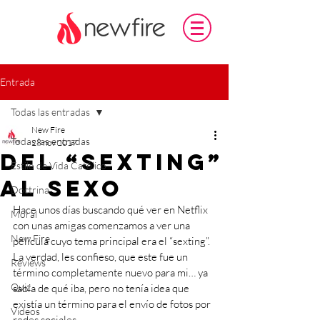
Entrada
Todas las entradas
New Fire
Todas las entradas
28 nov 2017
Del “sexting”
Estilo de Vida Católico
al sexo
Doctrina
Hace unos días buscando qué ver en Netflix 
Moral
con unas amigas comenzamos a ver una 
New Fire
película cuyo tema principal era el “sexting”. 
La verdad, les confieso, que este fue un 
Reviews
término completamente nuevo para mi… ya 
Quiz
sabía de qué iba, pero no tenía idea que 
existía un término para el envío de fotos por 
Videos
redes sociales. 