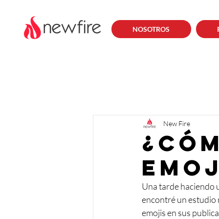
NOSOTROS
New Fire
¿Cóm
emoj
Una tarde haciendo u
encontré un estudio 
emojis en sus publica