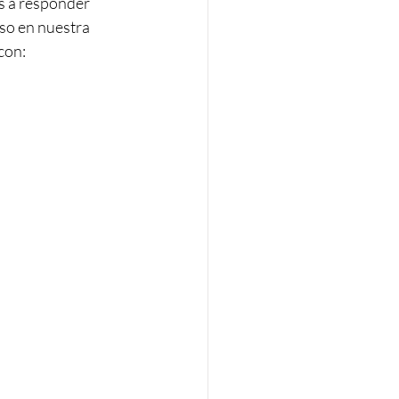
s a responder 
uso en nuestra 
con: