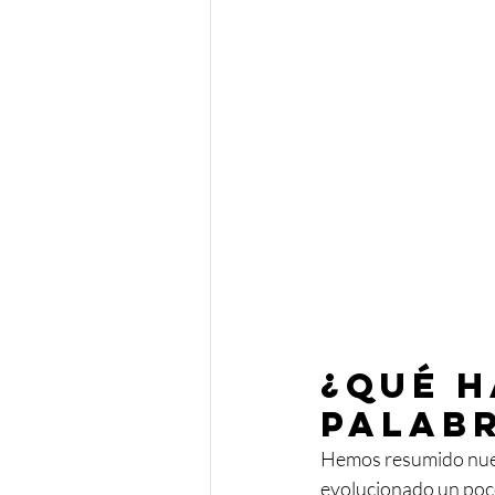
¿Qué h
palabr
Hemos resumido nues
evolucionado un poco