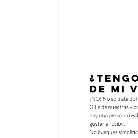
¿Tengo
de mi 
¡NO! No se trata de 
GIFs de nuestras vid
hay una persona real;
gustaría recibir. 
No busques simplific