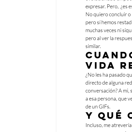
expresar. Pero,  ¿es e
No quiero concluir o
pero sí hemos restad
muchas veces ni siqu
pero al ver la respu
similar. 
Cuando
vida r
¿No les ha pasado q
directo de alguna re
conversación? A mi, 
a esa persona, que v
de un GIFs. 
Y qué 
Incluso, me atrevería