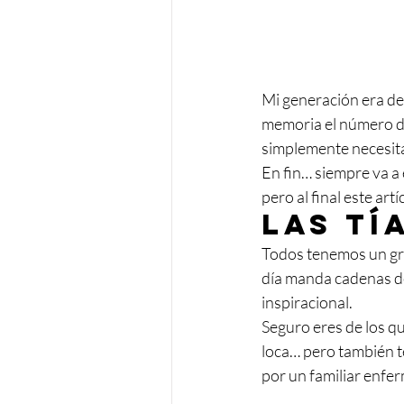
Mi generación era de 
memoria el número de 
simplemente necesita
En fin… siempre va a 
pero al final este ar
Las tí
Todos tenemos un grup
día manda cadenas de 
inspiracional.
Seguro eres de los qu
loca… pero también t
por un familiar enfe