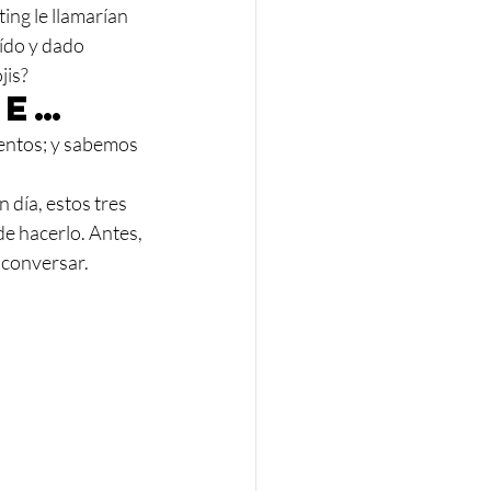
ing le llamarían 
ído y dado 
is? 
je…
entos; y sabemos 
día, estos tres 
de hacerlo. Antes, 
 conversar.