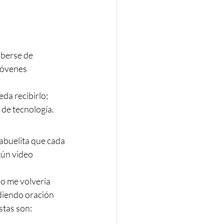
aberse de 
jóvenes 
da recibirlo; 
de tecnología. 
 abuelita que cada 
gún video 
no me volvería 
diendo oración 
stas son: