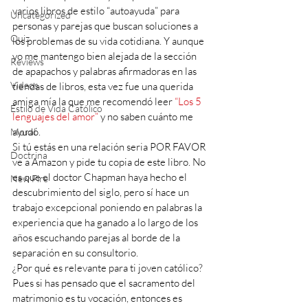
varios libros de estilo “autoayuda” para 
Uncategorized
personas y parejas que buscan soluciones a 
Quiz
los problemas de su vida cotidiana. Y aunque 
yo me mantengo bien alejada de la sección 
Reviews
de apapachos y palabras afirmadoras en las 
Videos
tiendas de libros, esta vez fue una querida 
amiga mía la que me recomendó leer 
“Los 5 
Estilo de Vida Católico
lenguajes del amor”
 y no saben cuánto me 
ayudó. 
Moral
Si tú estás en una relación seria POR FAVOR 
Doctrina
ve a Amazon y pide tu copia de este libro. No 
es que el doctor Chapman haya hecho el 
New Fire
descubrimiento del siglo, pero sí hace un 
trabajo excepcional poniendo en palabras la 
experiencia que ha ganado a lo largo de los 
años escuchando parejas al borde de la 
separación en su consultorio. 
¿Por qué es relevante para ti joven católico? 
Pues si has pensado que el sacramento del 
matrimonio es tu vocación, entonces es 