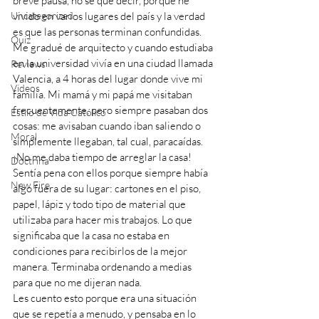
breve pausa, no sé qué decir, porque he 
Uncategorized
vivido en varios lugares del país y la verdad 
es que las personas terminan confundidas. 
Quiz
Me gradué de arquitecto y cuando estudiaba 
en la universidad vivía en una ciudad llamada 
Reviews
Valencia, a 4 horas del lugar donde vive mi 
Videos
familia. Mi mamá y mi papá me visitaban 
frecuentemente, pero siempre pasaban dos 
Estilo de Vida Católico
cosas: me avisaban cuando iban saliendo o 
Moral
simplemente llegaban, tal cual, paracaídas. 
¡No me daba tiempo de arreglar la casa!
Doctrina
Sentía pena con ellos porque siempre había 
New Fire
algo fuera de su lugar: cartones en el piso, 
papel, lápiz y todo tipo de material que 
utilizaba para hacer mis trabajos. Lo que 
significaba que la casa no estaba en 
condiciones para recibirlos de la mejor 
manera. Terminaba ordenando a medias 
para que no me dijeran nada.
Les cuento esto porque era una situación 
que se repetía a menudo, y pensaba en lo 