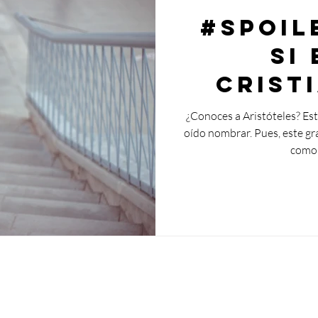
#Spoil
Si
crist
tien
¿Conoces a Aristóteles? Est
oído nombrar. Pues, este gra
trans
como 