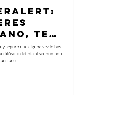
erAlert:
 eres
iano, te
es que
oy seguro que alguna vez lo has
n filósofo definía al ser humano
formar
un zoon...