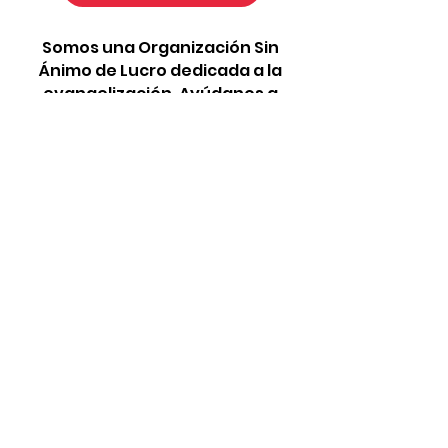
Somos una Organización Sin
Ánimo de Lucro dedicada a la
evangelización. Ayúdanos a
que este proyecto
permanezca y siga
creciendo, para que cada
vez más almas lleguen a Dios
a través de nuestros
recursos:
Dona aquí a New Fire
Nutre tu alma con nuestro
contenido diario en
Instagram