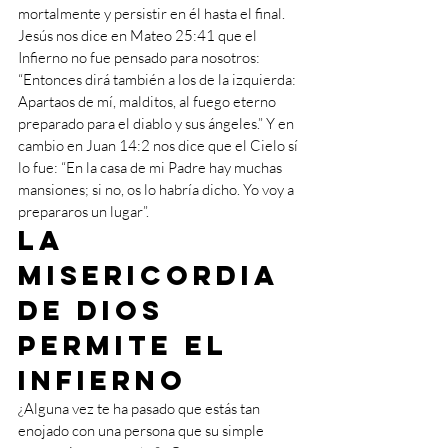
mortalmente y persistir en él hasta el final. 
Jesús nos dice en Mateo 25:41 que el 
Infierno no fue pensado para nosotros: 
“Entonces dirá también a los de la izquierda: 
Apartaos de mí, malditos, al fuego eterno 
preparado para el diablo y sus ángeles.” Y en 
cambio en Juan 14:2 nos dice que el Cielo sí 
lo fue: “En la casa de mi Padre hay muchas 
mansiones; si no, os lo habría dicho. Yo voy a 
prepararos un lugar”.
La 
misericordia 
de Dios 
permite el 
Infierno
¿Alguna vez te ha pasado que estás tan 
enojado con una persona que su simple 