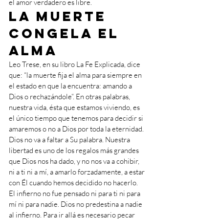
el amor verdadero es libre. 
La muerte 
congela el 
alma
Leo Trese, en su libro La Fe Explicada, dice 
que: “la muerte fija el alma para siempre en 
el estado en que la encuentra: amando a 
Dios o rechazándole”. En otras palabras, 
nuestra vida, ésta que estamos viviendo, es 
el único tiempo que tenemos para decidir si 
amaremos o no a Dios por toda la eternidad. 
Dios no va a faltar a Su palabra. Nuestra 
libertad es uno de los regalos más grandes 
que Dios nos ha dado, y no nos va a cohibir, 
ni a ti ni a mí, a amarlo forzadamente, a estar 
con Él cuando hemos decidido no hacerlo.
El infierno no fue pensado ni para ti ni para 
mí ni para nadie. Dios no predestina a nadie 
al infierno. Para ir allá es necesario pecar 