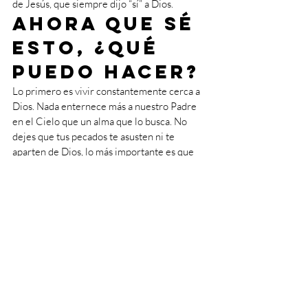
de Jesús, que siempre dijo “sí” a Dios.
Ahora que sé 
esto, ¿qué 
puedo hacer?
Lo primero es vivir constantemente cerca a 
Dios. Nada enternece más a nuestro Padre 
en el Cielo que un alma que lo busca. No 
dejes que tus pecados te asusten ni te 
aparten de Dios, lo más importante es que 
nuestro corazón anhele estar cerca de su 
Creador, de esta forma, aún cuando peques, 
no te irás al infierno pues tu alma querrá 
estar con Dios.
Ten en cuenta que nunca sabes cuando 
puede ser tu último día de vida. Si tienes 
esto presente tratarás de mantener tu alma 
limpia para que, cuando la inesperada 
muerte llegue, la encuentre tan limpia como 
sea posible para encontrarse con Dios.