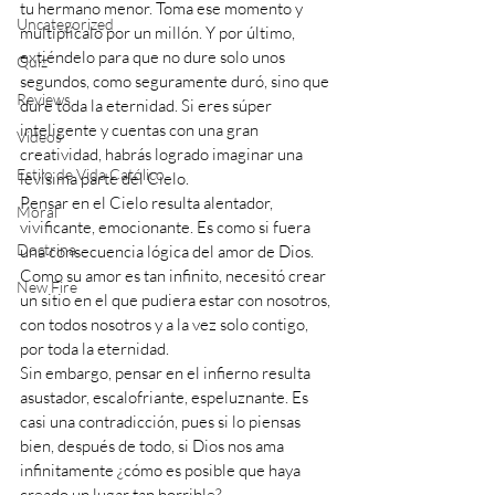
tu hermano menor. Toma ese momento y 
Uncategorized
multiplícalo por un millón. Y por último, 
extiéndelo para que no dure solo unos 
Quiz
segundos, como seguramente duró, sino que 
Reviews
dure toda la eternidad. Si eres súper 
inteligente y cuentas con una gran 
Videos
creatividad, habrás logrado imaginar una 
Estilo de Vida Católico
levísima parte del Cielo.
Pensar en el Cielo resulta alentador, 
Moral
vivificante, emocionante. Es como si fuera 
Doctrina
una consecuencia lógica del amor de Dios. 
Como su amor es tan infinito, necesitó crear 
New Fire
un sitio en el que pudiera estar con nosotros, 
con todos nosotros y a la vez solo contigo, 
por toda la eternidad.
Sin embargo, pensar en el infierno resulta 
asustador, escalofriante, espeluznante. Es 
casi una contradicción, pues si lo piensas 
bien, después de todo, si Dios nos ama 
infinitamente ¿cómo es posible que haya 
creado un lugar tan horrible? 