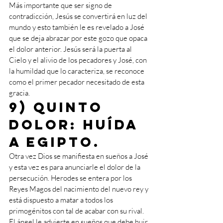
Más importante que ser signo de 
contradicción, Jesús se convertirá en luz del 
mundo y esto también le es revelado a José 
que se deja abrazar por este gozo que opaca 
el dolor anterior. Jesús será la puerta al 
Cielo y el alivio de los pecadores y José, con 
la humildad que lo caracteriza, se reconoce 
como el primer pecador necesitado de esta 
gracia.
9) Quinto 
dolor: huída 
a Egipto.
Otra vez Dios se manifiesta en sueños a José 
y esta vez es para anunciarle el dolor de la 
persecución. Herodes se entera por los 
Reyes Magos del nacimiento del nuevo rey y 
está dispuesto a matar a todos los 
primogénitos con tal de acabar con su rival. 
El ángel le advierte en sueños que debe huir 