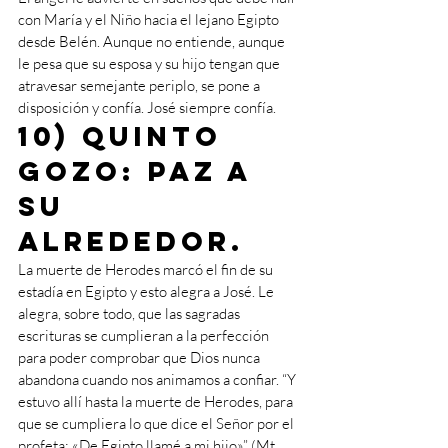
con María y el Niño hacia el lejano Egipto 
desde Belén. Aunque no entiende, aunque 
le pesa que su esposa y su hijo tengan que 
atravesar semejante periplo, se pone a 
disposición y confía. José siempre confía.
10) Quinto 
gozo: paz a 
su 
alrededor. 
La muerte de Herodes marcó el fin de su 
estadía en Egipto y esto alegra a José. Le 
alegra, sobre todo, que las sagradas 
escrituras se cumplieran a la perfección 
para poder comprobar que Dios nunca 
abandona cuando nos animamos a confiar. “Y 
estuvo allí hasta la muerte de Herodes, para 
que se cumpliera lo que dice el Señor por el 
profeta: «De Egipto llamé a mi hijo»” (Mt 