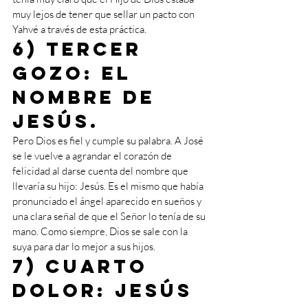
muy lejos de tener que sellar un pacto con 
Yahvé a través de esta práctica.
6) Tercer 
gozo: el 
nombre de 
Jesús.
Pero Dios es fiel y cumple su palabra. A José 
se le vuelve a agrandar el corazón de 
felicidad al darse cuenta del nombre que 
llevaría su hijo: Jesús. Es el mismo que había 
pronunciado el ángel aparecido en sueños y 
una clara señal de que el Señor lo tenía de su 
mano. Como siempre, Dios se sale con la 
suya para dar lo mejor a sus hijos.
7) Cuarto 
dolor: Jesús 