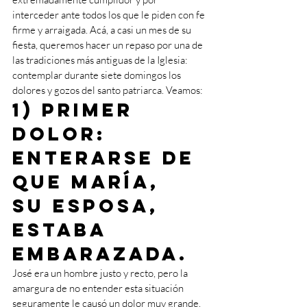
interceder ante todos los que le piden con fe 
firme y arraigada. Acá, a casi un mes de su 
fiesta, queremos hacer un repaso por una de 
las tradiciones más antiguas de la Iglesia: 
contemplar durante siete domingos los 
dolores y gozos del santo patriarca. Veamos:
1) Primer 
dolor: 
enterarse de 
que María, 
su esposa, 
estaba 
embarazada. 
José era un hombre justo y recto, pero la 
amargura de no entender esta situación 
seguramente le causó un dolor muy grande. 