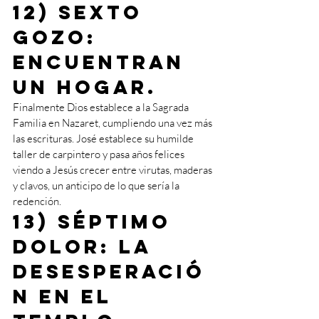
12) Sexto 
gozo: 
encuentran 
un hogar.
Finalmente Dios establece a la Sagrada 
Familia en Nazaret, cumpliendo una vez más 
las escrituras. José establece su humilde 
taller de carpintero y pasa años felices 
viendo a Jesús crecer entre virutas, maderas 
y clavos, un anticipo de lo que sería la 
redención.
13) Séptimo 
dolor: la 
desesperació
n en el 