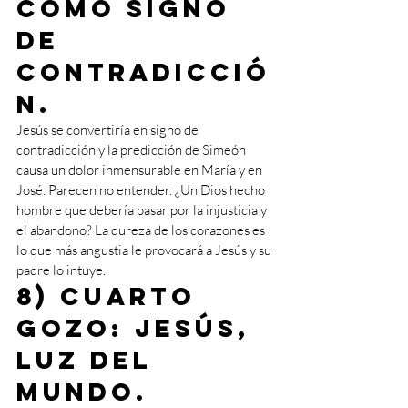
como signo 
de 
contradicció
n.
Jesús se convertiría en signo de 
contradicción y la predicción de Simeón 
causa un dolor inmensurable en María y en 
José. Parecen no entender. ¿Un Dios hecho 
hombre que debería pasar por la injusticia y 
el abandono? La dureza de los corazones es 
lo que más angustia le provocará a Jesús y su 
padre lo intuye.
8) Cuarto 
gozo: Jesús, 
luz del 
mundo.