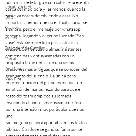
poco más de letargo y con calor se presenta 
Uncategorized
cerca del mediodía y, las menos, cuando la 
tarde ya nos va devolviendo a casa. No 
Quiz
importa, sabemos que no es fácil acordarse 
Reviews
siempre, pero el mensaje por whatsapp 
termina llegando y el grupo llamado “San 
Videos
José” está siempre listo para activar la 
Estilo de Vida Católico
oración. Somos cuatro almas insistentes, 
convencidas y entusiasmadas con un 
Moral
propósito firme detrás de una de las 
Doctrina
oraciones más antiguas que se conocen del 
gran santo del silencio. La única pero 
New Fire
enorme función del grupo es mandar un 
emoticón de manos rezando para que el 
resto del team empiece su jornada 
invocando al padre amorosísimo de Jesús 
por una intención muy particular que nos 
une.
Sin ninguna palabra apuntaba en los textos 
bíblicos, San José se ganó su fama por ser 
extremadamente cumplidor y por 