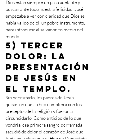
Dios están siempre un paso adelante y 
buscan ante todo nuestra felicidad. José 
empezaba a ver con claridad que Dios se 
había valido de él, un pobre instrumento, 
para introducir al salvador en medio del 
mundo.
5) Tercer 
dolor: la 
presentación 
de Jesús en 
el Templo.
Sin necesitarlo, los padres de Jesús 
quisieron que su hijo cumpliera con los 
preceptos de la religión y fueron a 
circuncidarlo. Como anticipo de lo que 
vendría, esa primera sangre derramada 
sacudió de dolor el corazón de José que 
tenía muy claro que el Hijo de Dios estaba 