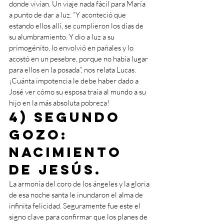
donde vivían. Un viaje nada fácil para María 
a punto de dar a luz. “Y aconteció que 
estando ellos allí, se cumplieron los días de 
su alumbramiento. Y dio a luz a su 
primogénito, lo envolvió en pañales y lo 
acostó en un pesebre, porque no había lugar 
para ellos en la posada”, nos relata Lucas. 
¡Cuánta impotencia le debe haber dado a 
José ver cómo su esposa traía al mundo a su 
hijo en la más absoluta pobreza!
4) Segundo 
gozo: 
nacimiento 
de Jesús. 
La armonía del coro de los ángeles y la gloria 
de esa noche santa le inundaron el alma de 
infinita felicidad. Seguramente fue este el 
signo clave para confirmar que los planes de 