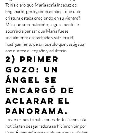
Tenía claro que María sería incapaz de 
engañarlo, pero ¿cómo explicar que una 
criatura estaba creciendo en su vientre? 
Más que su reputación, seguramente le 
aborrecía pensar que María fuese 
socialmente escrachada y sufriera el 
hostigamiento de un pueblo que castigaba 
con dureza el engaño y adulterio.
2) Primer 
gozo: un 
ángel se 
encargó de 
aclarar el 
panorama. 
Las enormes tribulaciones de José con esta 
noticia tan desgarradora se hicieron oír por 
Dios. Él también era un elegido por el Señor 