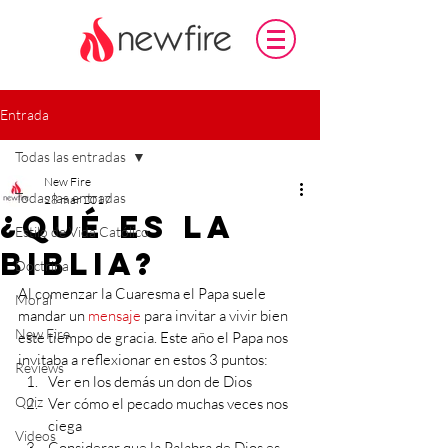
Entrada
Todas las entradas
New Fire
Todas las entradas
28 mar 2017
¿Qué es la
Estilo de Vida Católico
Biblia?
Doctrina
Al comenzar la Cuaresma el Papa suele 
Moral
mandar un
 mensaje
 para invitar a vivir bien 
New Fire
este tiempo de gracia. Este año el Papa nos 
invitaba a reflexionar en estos 3 puntos: 
Reviews
Ver en los demás un don de Dios  
Quiz
Ver cómo el pecado muchas veces nos 
ciega 
Videos
Considerar que la Palabra de Dios es 