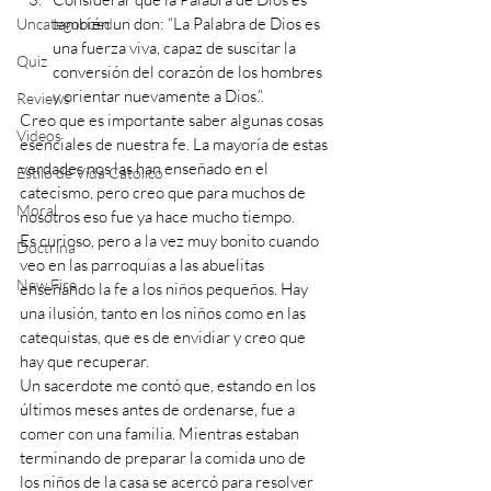
también un don: “La Palabra de Dios es 
Uncategorized
una fuerza viva, capaz de suscitar la 
Quiz
conversión del corazón de los hombres 
y orientar nuevamente a Dios.”.
Reviews
Creo que es importante saber algunas cosas 
Videos
esenciales de nuestra fe. La mayoría de estas 
verdades nos las han enseñado en el 
Estilo de Vida Católico
catecismo, pero creo que para muchos de 
Moral
nosotros eso fue ya hace mucho tiempo. 
Es curioso, pero a la vez muy bonito cuando 
Doctrina
veo en las parroquias a las abuelitas 
New Fire
enseñando la fe a los niños pequeños. Hay 
una ilusión, tanto en los niños como en las 
catequistas, que es de envidiar y creo que 
hay que recuperar.
Un sacerdote me contó que, estando en los 
últimos meses antes de ordenarse, fue a 
comer con una familia. Mientras estaban 
terminando de preparar la comida uno de 
los niños de la casa se acercó para resolver 