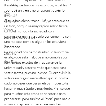
tren” Alguna tía que me explique, ¿cuál tren? 
Uncategorized
¿por qué un tren y no un avión? ¿quién lo 
Quiz
inventó?
Si te lo han dicho ¡tranquila!, yo creo que es 
Reviews
un tren, porque va muy rápido sobre tierra, 
Videos
como el mundo y la sociedad, con 
parámetros exigentes solo por cumplir y con 
Estilo de Vida Católico
una rapidez, como si alguien los estuviera 
Moral
esperando.
La sociedad nos ha mostrado que la soltería 
Doctrina
es algo que está mal, que si no cumples con 
New Fire
los tiempos exactos de graduarse de la 
universidad y casarte, ya te quedaste para 
vestir santos, pues no lo creo. Querer vivir la 
vida es un regalo maravilloso que se nos ha 
dado, no dejes que parámetros impuesto te 
hagan ir muy rápido o muy lento. Pienso que 
para muchos esta etapa es necesaria para 
prepararse, para subirse al “tren”, pues nadie 
se va de viaje sin preparar sus maletas. 