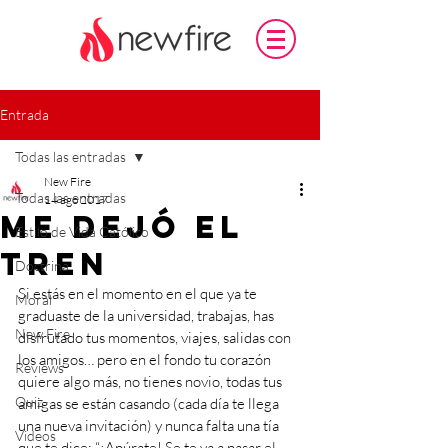
Entrada
Todas las entradas
New Fire
Todas las entradas
14 ago 2017
Me dejó el
Estilo de Vida Católico
tren
Doctrina
Si estás en el momento en el que ya te 
Moral
graduaste de la universidad, trabajas, has 
New Fire
disfrutado tus momentos, viajes, salidas con 
los amigos… pero en el fondo tu corazón 
Reviews
quiere algo más, no tienes novio, todas tus 
Quiz
amigas se están casando (cada día te llega 
una nueva invitación) y nunca falta una tía 
Videos
que te dice: “¡Apúrate! Se te va a pasar el 