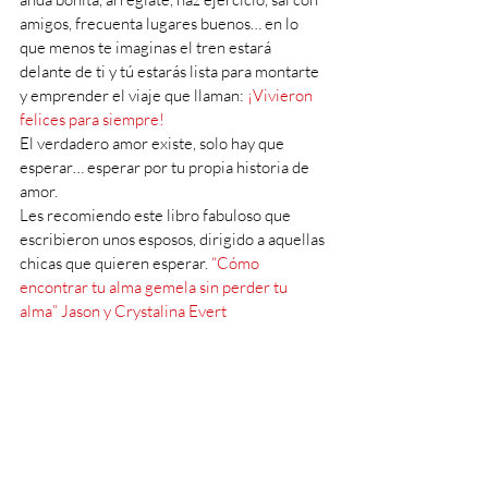
amigos, frecuenta lugares buenos… en lo 
que menos te imaginas el tren estará 
delante de ti y tú estarás lista para montarte 
y emprender el viaje que llaman: 
¡Vivieron 
felices para siempre!
El verdadero amor existe, solo hay que 
esperar… esperar por tu propia historia de 
amor.
Les recomiendo este libro fabuloso que 
escribieron unos esposos, dirigido a aquellas 
chicas que quieren esperar.
 “Cómo 
encontrar tu alma gemela sin perder tu 
alma” Jason y Crystalina Evert  
#Novios
#Boda
#Tren
#Solterona
Estilo de Vida Católico