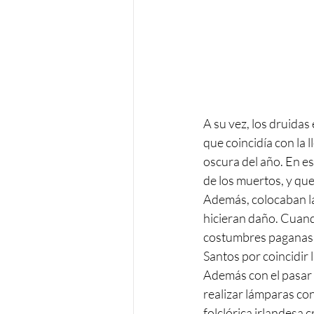
A su vez, los druidas 
que coincidía con la l
oscura del año. En es
de los muertos, y que
Además, colocaban lá
hicieran daño. Cuand
costumbres paganas, s
Santos por coincidir 
Además con el pasar 
realizar lámparas co
folclórica irlandesa 