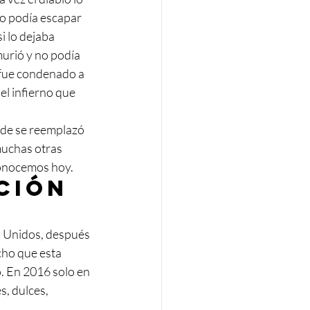
no podía escapar 
i lo dejaba 
murió y no podía 
 fue condenado a 
l infierno que 
nde se reemplazó 
muchas otras 
conocemos hoy. 
ción 
s Unidos, después 
cho que esta 
. En 2016 solo en 
, dulces, 