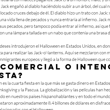
Jack engañó al diablo haciéndolo subir a un árbol, del cual 
ocado cruces debajo de él. El diablo hizo un trato con Jack: s
 una vida llena de pecados y nunca entraría al infierno. Jack 
r sus pecados, pero tampoco podía entrar al infierno, así que
on una lámpara tallada en un nabo que contenía una brasa de
ndeses introdujeron el Halloween en Estados Unidos, en do
za para realizar las Jack-o’-lanterns. Aquí se mezclaron con 
 inmigrantes europeos y llegó a la forma de Halloween que 
comercial o inten
sta?
 es la cuarta fiesta en la que más se gasta dinero en Estado
nksgiving y la Pascua. La globalización y las películas han he
dido en nuestros países hispanohablantes y en todo el mundo
staron aproximadamente 8.4 billones de dólares en disfraces
elacionadas con el Halloween.