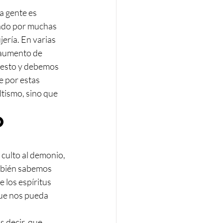
a gente es 
tado por muchas 
ería. En varias 
 aumento de 
r esto y debemos 
e por estas 
tismo, sino que 
o 
culto al demonio, 
mbién sabemos 
 los espíritus 
que nos pueda 
 decir, que 