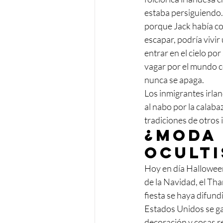
estaba persiguiendo. 
porque Jack había col
escapar, podría vivir
entrar en el cielo po
vagar por el mundo c
nunca se apaga.
Los inmigrantes irla
al nabo por la calaba
tradiciones de otros
¿Moda 
oculti
Hoy en día Halloween
de la Navidad, el Tha
fiesta se haya difun
Estados Unidos se ga
decoración y cosas r