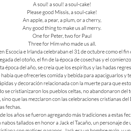
A soul! a soul! a soul-cake!
Please good Missis, a soul-cake!
An apple, a pear, a plum, or a cherry,
Any good thing to make us all merry.
One for Peter, two for Paul
Three for Him who made us all.
en Escocia e Irlanda celebraban el 31 de octubre como el fin d
legada del otoño, el fin de la época de cosechas y el comienzo
ta época del año, se creía que los espíritus y las hadas regr
 había que ofrecerles comida y bebida para apaciguarlos y te
pidas y decoración relacionada con la muerte para que estos 
o se cristianizaron los pueblos celtas, no abandonaron del t
ino que las mezclaron con las celebraciones cristianas del 
las fechas.
de los años se fueron agregando más tradiciones a estas fec
n nabos tallados en honor a Jack el Tacaño, un personaje de 
cristiana con matices paganos. Jack era un hombre malo, y una 