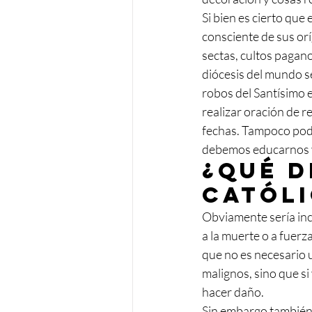
Si bien es cierto que
consciente de sus or
sectas, cultos pagano
diócesis del mundo s
robos del Santísimo e
realizar oración de r
fechas. Tampoco pode
debemos educarnos y 
¿Qué 
catól
Obviamente sería inc
a la muerte o a fuer
que no es necesario u
malignos, sino que s
hacer daño.
Sin embargo también 