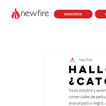
NOSOTROS
New Fire
Hal
¿cat
Ya es octubre y se emp
comerciales de pelícu
anaranjado y negro. A