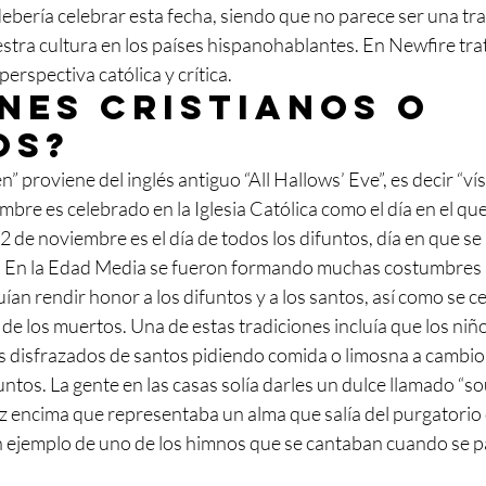
ería celebrar esta fecha, siendo que no parece ser una tradi
stra cultura en los países hispanohablantes. En Newfire tra
erspectiva católica y crítica.
nes cristianos o 
os?
” proviene del inglés antiguo “All Hallows’ Eve”, es decir “ví
embre es celebrado en la Iglesia Católica como el día en el q
 2 de noviembre es el día de todos los difuntos, día en que se 
o. En la Edad Media se fueron formando muchas costumbres 
uían rendir honor a los difuntos y a los santos, así como se c
de los muertos. Una de estas tradiciones incluía que los niñ
s disfrazados de santos pidiendo comida o limosna a cambio 
ntos. La gente en las casas solía darles un dulce llamado “sou
 encima que representaba un alma que salía del purgatorio 
n ejemplo de uno de los himnos que se cantaban cuando se p