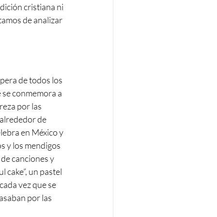
ción cristiana ni 
tamos de analizar 
spera de todos los 
ue se conmemora a 
reza por las 
alrededor de 
elebra en México y 
os y los mendigos 
de canciones y 
l cake”, un pastel 
cada vez que se 
asaban por las 