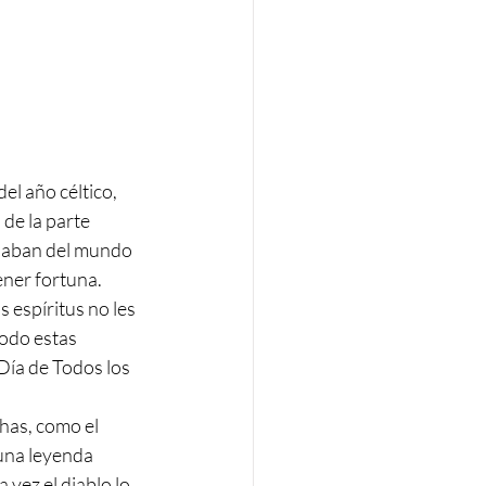
el año céltico, 
 de la parte 
esaban del mundo 
ner fortuna. 
espíritus no les 
odo estas 
Día de Todos los 
has, como el 
una leyenda 
vez el diablo lo 