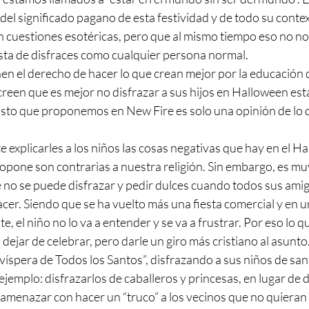
del significado pagano de esta festividad y de todo su conte
n cuestiones esotéricas, pero que al mismo tiempo eso no nos
esta de disfraces como cualquier persona normal.
en el derecho de hacer lo que crean mejor por la educación de 
reen que es mejor no disfrazar a sus hijos en Halloween está
 Esto que proponemos en New Fire es solo una opinión de lo
 explicarles a los niños las cosas negativas que hay en el H
one son contrarias a nuestra religión. Sin embargo, es muy d
no se puede disfrazar y pedir dulces cuando todos sus amigu
acer. Siendo que se ha vuelto más una fiesta comercial y en u
e, el niño no lo va a entender y se va a frustrar. Por eso lo
 dejar de celebrar, pero darle un giro más cristiano al asunt
“víspera de Todos los Santos”, disfrazando a sus niños de san
ejemplo: disfrazarlos de caballeros y princesas, en lugar de
e amenazar con hacer un “truco” a los vecinos que no quieran 