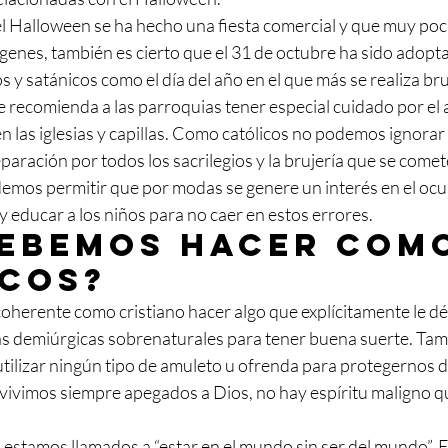
 el Halloween se ha hecho una fiesta comercial y que muy poc
ígenes, también es cierto que el 31 de octubre ha sido adop
s y satánicos como el día del año en el que más se realiza bruj
e recomienda a las parroquias tener especial cuidado por el
n las iglesias y capillas. Como católicos no podemos ignora
eparación por todos los sacrilegios y la brujería que se comet
mos permitir que por modas se genere un interés en el ocul
educar a los niños para no caer en estos errores.
debemos hacer com
icos?
oherente como cristiano hacer algo que explícitamente le dé 
zas demiúrgicas sobrenaturales para tener buena suerte. Ta
tilizar ningún tipo de amuleto u ofrenda para protegernos de
i vivimos siempre apegados a Dios, no hay espíritu maligno 
estamos llamados a “estar en el mundo sin ser del mundo”. Es