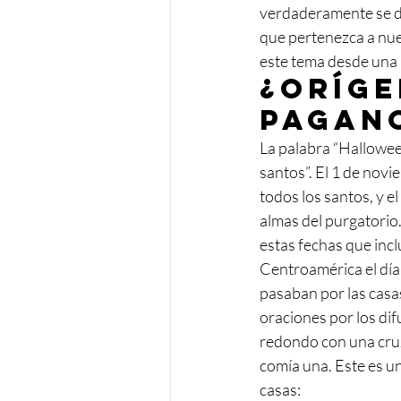
verdaderamente se deb
que pertenezca a nue
este tema desde una p
¿Oríge
pagan
La palabra “Halloween
santos”. El 1 de novi
todos los santos, y el
almas del purgatori
estas fechas que incl
Centroamérica el día 
pasaban por las casa
oraciones por los difu
redondo con una cruz
comía una. Este es u
casas: