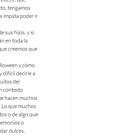
xto, tengamos 
 impida poder ir 
sus hijos, y si 
n en toda la 
 que creemos que 
alloween y cómo 
ifícil decirle a 
itos del 
n contexto 
 que hacen muchos 
o. Lo que muchos 
tos o de algo que 
 demonios o 
dar dulces, 