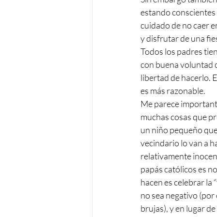
estando conscientes 
cuidado de no caer e
y disfrutar de una fi
Todos los padres tien
con buena voluntad c
libertad de hacerlo.
es más razonable.
Me parece importante
muchas cosas que prop
un niño pequeño que 
vecindario lo van a h
relativamente inocent
papás católicos es no
hacen es celebrar la 
no sea negativo (por 
brujas), y en lugar d