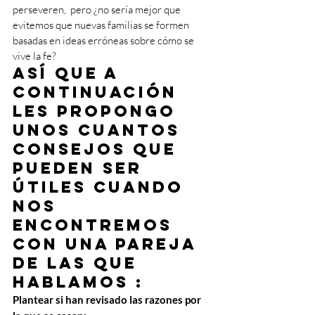
perseveren,  pero ¿no sería mejor que 
evitemos que nuevas familias se formen 
basadas en ideas erróneas sobre cómo se 
vive la fe?
Así que a 
continuación 
les propongo 
unos cuantos 
consejos que 
pueden ser 
útiles cuando 
nos 
encontremos 
con una pareja 
de las que 
hablamos :
Plantear si han revisado las razones por 