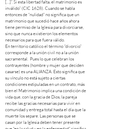
[…]”. Si esta libertad falta, el matrimonio es 
inválido” (CIC 1628). Cuando se habla 
entonces de “nulidad” no significa que un 
matrimonio que sucedió hace años ahora 
tiene permiso de la Iglesia para divorciarse, 
sino que nunca existieron los elementos 
necesarios para que fuera válido.
En territorio católico el término “divorcio” 
corresponde a la unión civil no a la unión 
sacramental.  Pues lo que celebran los 
contrayentes (hombre y mujer que deciden 
casarse) es una ALIANZA. Esto significa que 
su vínculo no está sujeto a ciertas 
condiciones estipuladas en un contrato, más 
bien el Matrimonio implica una condición de 
vida que, con la gracia de Dios, la pareja 
recibe las gracias necesarias para vivir en 
comunidad y entrega total hasta el día que la 
muerte los separe. Las personas que se 
casan por la Iglesia deben tener presente 
que “en la salud y en la enfermedad” significa 