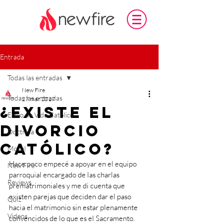
Entrada
Todas las entradas
New Fire
Todas las entradas
27 mar 2017
¿Existe el
Estilo de Vida Católico
divorcio
Doctrina
católico?
Moral
Hace poco empecé a apoyar en el equipo 
New Fire
parroquial encargado de las charlas 
Reviews
prematrimoniales y me di cuenta que 
existen parejas que deciden dar el paso 
Quiz
hacia el matrimonio sin estar plenamente 
Videos
convencidos de lo que es el Sacramento. 