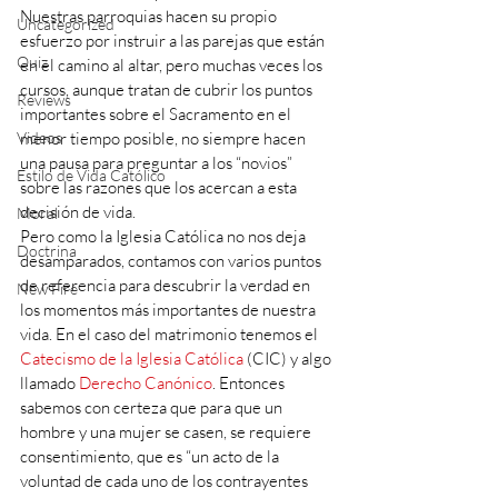
Nuestras parroquias hacen su propio 
Uncategorized
esfuerzo por instruir a las parejas que están 
Quiz
en el camino al altar, pero muchas veces los 
cursos, aunque tratan de cubrir los puntos 
Reviews
importantes sobre el Sacramento en el 
Videos
menor tiempo posible, no siempre hacen 
una pausa para preguntar a los “novios” 
Estilo de Vida Católico
sobre las razones que los acercan a esta 
decisión de vida. 
Moral
Pero como la Iglesia Católica no nos deja 
Doctrina
desamparados, contamos con varios puntos 
de referencia para descubrir la verdad en 
New Fire
los momentos más importantes de nuestra 
vida. En el caso del matrimonio tenemos el 
Catecismo de la Iglesia Católica
 (CIC) y algo 
llamado 
Derecho Canónico
. Entonces 
sabemos con certeza que para que un 
hombre y una mujer se casen, se requiere 
consentimiento, que es “un acto de la 
voluntad de cada uno de los contrayentes 