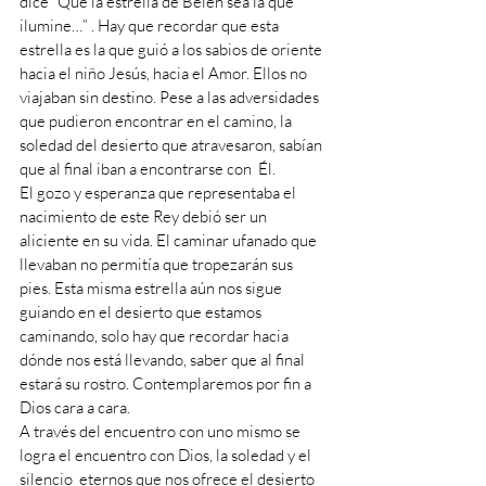
dice “Que la estrella de Belén sea la que 
ilumine…” . Hay que recordar que esta 
estrella es la que guió a los sabios de oriente 
hacia el niño Jesús, hacia el Amor. Ellos no 
viajaban sin destino. Pese a las adversidades 
que pudieron encontrar en el camino, la 
soledad del desierto que atravesaron, sabían 
que al final iban a encontrarse con  Él. 
El gozo y esperanza que representaba el 
nacimiento de este Rey debió ser un 
aliciente en su vida. El caminar ufanado que 
llevaban no permitía que tropezarán sus 
pies. Esta misma estrella aún nos sigue 
guiando en el desierto que estamos 
caminando, solo hay que recordar hacia 
dónde nos está llevando, saber que al final 
estará su rostro. Contemplaremos por fin a 
Dios cara a cara.
A través del encuentro con uno mismo se 
logra el encuentro con Dios, la soledad y el 
silencio  eternos que nos ofrece el desierto 