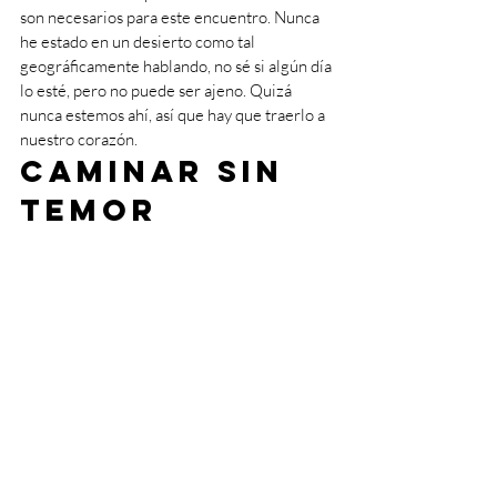
son necesarios para este encuentro. Nunca 
he estado en un desierto como tal 
geográficamente hablando, no sé si algún día 
lo esté, pero no puede ser ajeno. Quizá 
nunca estemos ahí, así que hay que traerlo a 
nuestro corazón.
Caminar sin 
temor
Pese a los peligros y demás cosas que no son 
tan alentadoras, debemos reconocer la 
belleza que nos ofrece el desierto: los 
paisajes, aventuras, puestas de sol, la noche 
con puntitos de luz, la luna iluminando 
nuestro caminata nocturna… Son buenos 
motivos que tiene esta experiencia de Dios; 
la Estrella de Belén nos estará conduciendo 
a lo que anhelan nuestros ojos contemplar. 
No hay caminos fijos en los desiertos, la 
arena siempre está en constante 