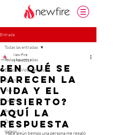
Entrada
Todas las entradas
New Fire
Todas las entradas
19 dic 2017
¿En qué se
Estilo de Vida Católico
parecen la
Doctrina
vida y el
Moral
desierto?
New Fire
Aquí la
Reviews
respuesta
Quiz
Videos
Hace algún tiempo una persona me regaló 