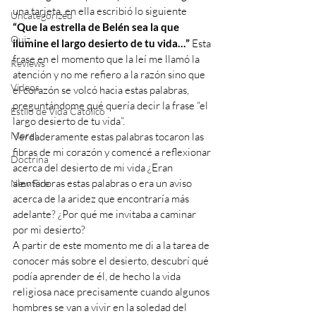
una tarjeta, en ella escribió lo siguiente 
Uncategorized
“Que la estrella de Belén sea la que 
Quiz
ilumine el largo desierto de tu vida…” 
Esta 
frase en el momento que la leí me llamó la 
Reviews
atención y no me refiero a la razón sino que 
Videos
el corazón se volcó hacia estas palabras, 
preguntándome qué quería decir la frase “el 
Estilo de Vida Católico
largo desierto de tu vida”.
Moral
Verdaderamente estas palabras tocaron las 
fibras de mi corazón y comencé a reflexionar 
Doctrina
acerca del desierto de mi vida ¿Eran 
alentadoras estas palabras o era un aviso 
New Fire
acerca de la aridez que encontraría más 
adelante? ¿Por qué me invitaba a caminar 
por mi desierto? 
A partir de este momento me di a la tarea de 
conocer más sobre el desierto, descubrí qué 
podía aprender de él, de hecho la vida 
religiosa nace precisamente cuando algunos 
hombres se van a vivir en la soledad del 