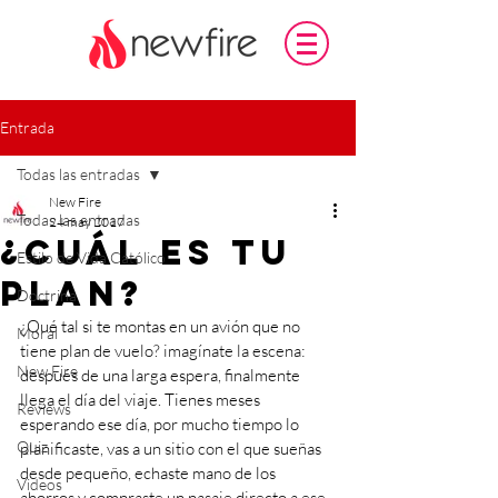
Entrada
Todas las entradas
New Fire
Todas las entradas
24 may 2017
¿Cuál es tu
Estilo de Vida Católico
plan?
Doctrina
¿Qué tal si te montas en un avión que no 
Moral
tiene plan de vuelo? imagínate la escena: 
New Fire
después de una larga espera, finalmente 
llega el día del viaje. Tienes meses 
Reviews
esperando ese día, por mucho tiempo lo 
Quiz
planificaste, vas a un sitio con el que sueñas 
desde pequeño, echaste mano de los 
Videos
ahorros y compraste un pasaje directo a ese 