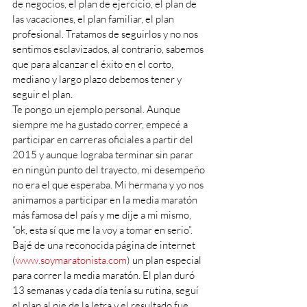
de negocios, el plan de ejercicio, el plan de 
las vacaciones, el plan familiar, el plan 
profesional. Tratamos de seguirlos y no nos 
sentimos esclavizados, al contrario, sabemos 
que para alcanzar el éxito en el corto, 
mediano y largo plazo debemos tener y 
seguir el plan.
Te pongo un ejemplo personal. Aunque 
siempre me ha gustado correr, empecé a 
participar en carreras oficiales a partir del 
2015 y aunque lograba terminar sin parar 
en ningún punto del trayecto, mi desempeño 
no era el que esperaba. Mi hermana y yo nos 
animamos a participar en la media maratón 
más famosa del país y me dije a mi mismo, 
“ok, esta sí que me la voy a tomar en serio”. 
Bajé de una reconocida página de internet 
(
www.soymaratonista.com
) un plan especial 
para correr la media maratón. El plan duró 
13 semanas y cada día tenía su rutina, seguí 
el plan al pie de la letra y el resultado fue 