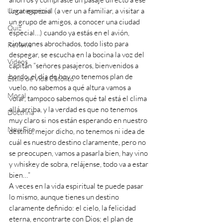
lugar especial (a ver un a familiar, a visitar a 
Uncategorized
un grupo de amigos, a conocer una ciudad 
Quiz
especial…) cuando ya estás en el avión, 
cinturones abrochados, todo listo para 
Reviews
despegar, se escucha en la bocina la voz del 
Videos
capitán “señores pasajeros, bienvenidos a 
bordo, el día de hoy no tenemos plan de 
Estilo de Vida Católico
vuelo, no sabemos a qué altura vamos a 
Moral
volar, tampoco sabemos qué tal está el clima 
allá arriba, y la verdad es que no tenemos 
Doctrina
muy claro si nos están esperando en nuestro 
New Fire
destino, mejor dicho, no tenemos ni idea de 
cuál es nuestro destino claramente, pero no 
se preocupen, vamos a pasarla bien, hay vino 
y whiskey de sobra, relájense, todo va a estar 
bien…” 
A veces en la vida espiritual te puede pasar 
lo mismo, aunque tienes un destino 
claramente definido: el cielo, la felicidad 
eterna, encontrarte con Dios; el plan de 