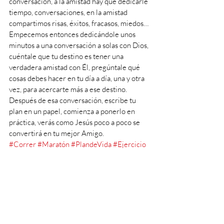
conversación, a la amistad hay que dedicarle 
tiempo, conversaciones, en la amistad 
compartimos risas, éxitos, fracasos, miedos… 
Empecemos entonces dedicándole unos 
minutos a una conversación a solas con Dios, 
cuéntale que tu destino es tener una 
verdadera amistad con Él, pregúntale qué 
cosas debes hacer en tu día a día, una y otra 
vez, para acercarte más a ese destino. 
Después de esa conversación, escribe tu 
plan en un papel, comienza a ponerlo en 
práctica, verás como Jesús poco a poco se 
convertirá en tu mejor Amigo. 
#Correr
#Maratón
#PlandeVida
#Ejercicio
#PlanEspiritual
Estilo de Vida Católico