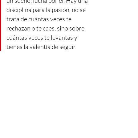
un sueño, lucha por él. Hay una 
disciplina para la pasión, no se 
trata de cuántas veces te 
rechazan o te caes, sino sobre 
cuántas veces te levantas y 
tienes la valentía de seguir 
adelante.” 
Creo que este discurso aplica para el premio 
que todos los católicos buscamos: el Cielo. 
Efectivamente, la santidad conlleva trabajo 
duro, vamos a caer, pero queda de nuestra 
parte levantarnos una y otra vez. Al igual 
que mi hermano, hay muchas personas que 
se sienten decepcionadas de la Iglesia por el 
comportamiento de algunos católicos, por 
eso tenemos que ser testigos del Evangelio 
siempre y en todo lugar ¡seamos esos santos 