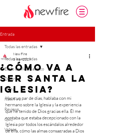
Entrada
Todas las entradas
New Fire
Todas las entradas
5 mar 2019
¿Cómo va a
Estilo de Vida Católico
ser Santa la
Doctrina
Iglesia?
Moral
Hace un par de días, hablaba con mi 
New Fire
hermano sobre la Iglesia y la experiencia 
Reviews
que he tenido de Dios gracias ella. Él me 
contaba que estaba decepcionado con la 
Quiz
Iglesia por todos los escándalos alrededor 
Videos
de ella, cómo las almas consagradas a Dios 