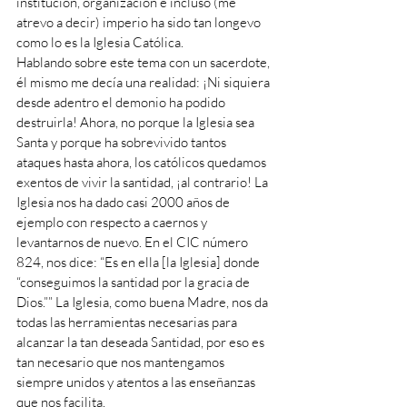
institución, organización e incluso (me 
atrevo a decir) imperio ha sido tan longevo 
como lo es la Iglesia Católica.
Hablando sobre este tema con un sacerdote, 
él mismo me decía una realidad: ¡Ni siquiera 
desde adentro el demonio ha podido 
destruirla! Ahora, no porque la Iglesia sea 
Santa y porque ha sobrevivido tantos 
ataques hasta ahora, los católicos quedamos 
exentos de vivir la santidad, ¡al contrario! La 
Iglesia nos ha dado casi 2000 años de 
ejemplo con respecto a caernos y 
levantarnos de nuevo. En el CIC número 
824, nos dice: “Es en ella [la Iglesia] donde 
“conseguimos la santidad por la gracia de 
Dios.”” La Iglesia, como buena Madre, nos da 
todas las herramientas necesarias para 
alcanzar la tan deseada Santidad, por eso es 
tan necesario que nos mantengamos 
siempre unidos y atentos a las enseñanzas 
que nos facilita.