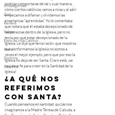
podrían comportarse de tal y cual manera, 
Uncategorized
cómo ciertos católicos vamos a misa y al salir 
Quiz
empezamos a difamar y olvidamos las 
enseñanzas “aprendidas”. Yo le comentaba 
Reviews
que notara que él estaba decepcionado de 
Videos
las personas dentro de la Iglesia, pero no 
tenía por qué estar decepcionado de la 
Estilo de Vida Católico
Iglesia. Le dije que tenía razón, que nosotros 
que conformamos la Iglesia no somos a 
Moral
veces el mejor ejemplo, pero que por eso la 
Doctrina
Iglesia no deja de ser Santa. Claro está, ¡se 
requiere fe para creer en la Santidad de la 
New Fire
Iglesia!
¿A qué nos 
referimos 
con Santa?
Cuando pensamos en santidad, quizás nos 
imaginamos a la Madre Teresa de Calcuta, a 