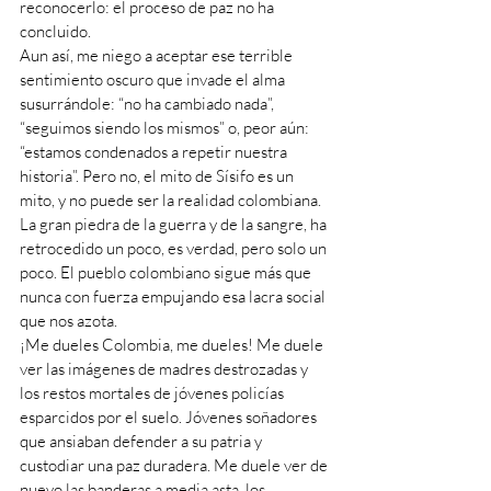
reconocerlo: el proceso de paz no ha 
concluido.
Aun así, me niego a aceptar ese terrible 
sentimiento oscuro que invade el alma 
susurrándole: “no ha cambiado nada”, 
“seguimos siendo los mismos” o, peor aún: 
“estamos condenados a repetir nuestra 
historia”. Pero no, el mito de Sísifo es un 
mito, y no puede ser la realidad colombiana. 
La gran piedra de la guerra y de la sangre, ha 
retrocedido un poco, es verdad, pero solo un 
poco. El pueblo colombiano sigue más que 
nunca con fuerza empujando esa lacra social 
que nos azota.
¡Me dueles Colombia, me dueles! Me duele 
ver las imágenes de madres destrozadas y 
los restos mortales de jóvenes policías 
esparcidos por el suelo. Jóvenes soñadores 
que ansiaban defender a su patria y 
custodiar una paz duradera. Me duele ver de 
nuevo las banderas a media asta, los 