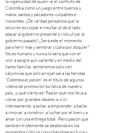
la ingenuidad de quien ve el conflicto de 
Colombia como un juego entre buenos y 
malos, santos y pecadores, culpables e 
inocentes. ¿De verdad pensamos que la 
solución es culpar e insultar al de al lado, 
atacar al gobierno presente o ridiculizar al 
gobierno pasado? ¿Será este el momento 
para herir más y sembrar cizaña por doquier?
No es humano y nunca lo será que con el 
olor a sangre aún caliente y en medio del 
llanto familiar, sembremos odio con 
calumnias que solo arrojan sal a las heridas.
“
Colombia es pasión
” es el título de algunos 
vídeos de promoción turística de nuestro 
país, ¡y qué cierto es! Pasión que nos lleva a 
vibrar por grandes ideales, a vivir 
intensamente, a soñar, a emprender, a bailar, 
a innovar, a construir, a luchar por el bien y a 
amar con una entrega total.  Pero pasión que 
también tristemente se desborda en los 
momentos críticos convirtiéndose en furia y 