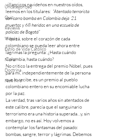
villancicos navideños en nuestros oídos, 
Uncategorized
leemos en los titulares:  
“Atentado terrorista 
Quiz
con carro bomba en Colombia deja  21 
muertos y 68 heridos en una escuela de 
Reviews
policías de Bogotá”
Videos
Y quizá, sobre el corazón de cada 
colombiano se pueda leer ahora entre 
Estilo de Vida Católico
lágrimas la pregunta: ¿Hasta cuándo 
Colombia, hasta cuándo?
Moral
No critico la entrega del premio Nóbel, pues 
Doctrina
para mí, independientemente de la persona 
que lo recibe, es un premio al pueblo 
New Fire
colombiano entero en su encomiable lucha 
por la paz.
La verdad, tras varios años sin atentados de 
este calibre, parecía que el sanguinario 
terrorismo era una historia superada…y, sin 
embargo, no es así. Hoy volvemos a 
contemplar los fantasmas del pasado: 
bombas, sangre, terror y lágrimas. Debemos 