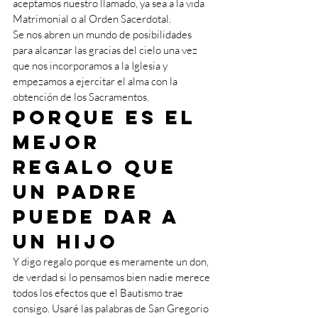
aceptamos nuestro llamado, ya sea a la vida 
Matrimonial o al Orden Sacerdotal. 
Se nos abren un mundo de posibilidades 
para alcanzar las gracias del cielo una vez 
que nos incorporamos a la Iglesia y 
empezamos a ejercitar el alma con la 
obtención de los Sacramentos.
Porque es el 
mejor 
regalo que 
un padre 
puede dar a 
un hijo 
Y digo regalo porque es meramente un don, 
de verdad si lo pensamos bien nadie merece 
todos los efectos que el Bautismo trae 
consigo. Usaré las palabras de San Gregorio 