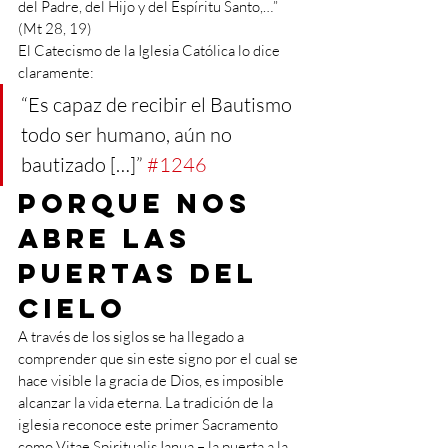
del Padre, del Hijo y del Espíritu Santo,…” 
(Mt 28, 19)
El Catecismo de la Iglesia Católica lo dice 
claramente: 
“Es capaz de recibir el Bautismo 
todo ser humano, aún no 
bautizado […]” 
#1246
Porque nos 
abre las 
puertas del 
cielo 
A través de los siglos se ha llegado a 
comprender que sin este signo por el cual se 
hace visible la gracia de Dios, es imposible 
alcanzar la vida eterna. La tradición de la 
iglesia reconoce este primer Sacramento 
como Vitae Spiritualis Ianua – la puerta a la 