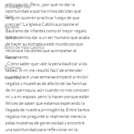
anticipación. Pero, ¿por qué no dar la 
Uncategorized
oportunidad a que los niños decidan qué 
Quiz
religión quieren practicar luego de que 
crezcan? La Iglesia Católica propone el 
Reviews
Bautismo de infantes como el mejor regalo 
Videos
que podemos dar a un ser humano que acaba 
de hacer su entrada a este mundo porque 
Estilo de Vida Católico
reconoce los dones que acompañan al 
Sacramento.   
Moral
¿Cómo saber que vale la pena bautizar a los 
Doctrina
bebés? A mí me resultó fácil de entender 
cuando hace unas semanas empecé a recibir 
New Fire
regalos y muestras de afecto de las familias 
de mi parroquia, aún cuando no nos conocen 
mí y a mi esposo, pero lo hacen porque están 
felices de saber que estamos esperando la 
llegada de nuestra primogénita. Entre tantos 
regalos me pregunté si realmente merecía 
estas muestras de generosidad y encontré 
una oportunidad para reflexionar en la 