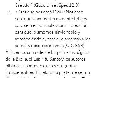
Creador” (Gaudium et Spes 12,3).
 ¿Para que nos creó Dios?: Nos creó 
para que seamos eternamente felices, 
para ser responsables con su creación, 
para que lo amemos, sirviéndole y 
agradeciéndole, para que amemos a los 
demás y nosotros mismos (CIC 358).
Así, vemos como desde las primeras páginas 
de la Biblia, el Espíritu Santo y los autores 
bíblicos responden a estas preguntas 
indispensables. El relato no pretende ser un 
libro de biología o una teoría científica. El 
relato es, como lo dijimos en el artículo 
anterior, un poema de amor de Dios a la 
humanidad. Una carta de amor diciéndonos 
que Él ha hecho toda la creación por amor a 
nosotros y que inclusive nosotros mismos 
fuimos creados por, para y desde el amor. 
Si te interesa y quieres saber más de este 
tema existen muchísimas fuentes que te 