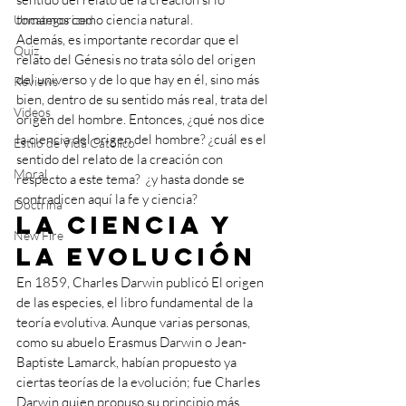
tomamos como ciencia natural.
Uncategorized
Además, es importante recordar que el 
Quiz
relato del Génesis no trata sólo del origen 
del universo y de lo que hay en él, sino más 
Reviews
bien, dentro de su sentido más real, trata del 
Videos
origen del hombre. Entonces, ¿qué nos dice 
la ciencia del origen del hombre? ¿cuál es el 
Estilo de Vida Católico
sentido del relato de la creación con 
Moral
respecto a este tema?  ¿y hasta donde se 
contradicen aquí la fe y ciencia? 
Doctrina
La ciencia y 
New Fire
la evolución
En 1859, Charles Darwin publicó El origen 
de las especies, el libro fundamental de la 
teoría evolutiva. Aunque varias personas, 
como su abuelo Erasmus Darwin o Jean-
Baptiste Lamarck, habían propuesto ya 
ciertas teorías de la evolución; fue Charles 
Darwin quien propuso su principio más 