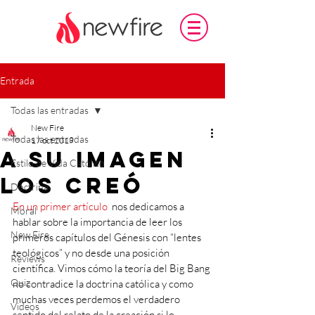
Entrada
Todas las entradas
New Fire
Todas las entradas
17 oct 2019
A Su imagen
Estilo de Vida Católico
los creó
Doctrina
En un primer artículo 
 nos dedicamos a 
Moral
hablar sobre la importancia de leer los 
New Fire
primeros capítulos del Génesis con “lentes 
teológicos” y no desde una posición 
Reviews
científica. Vimos cómo la teoría del Big Bang 
Quiz
no contradice la doctrina católica y como 
muchas veces perdemos el verdadero 
Videos
sentido del relato de la creación si lo 